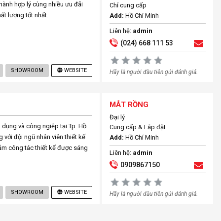
hành hợp lý cùng nhiều ưu đãi
Chỉ cung cấp
t lượng tốt nhất.
Add:
Hồ Chí Minh
Liên hệ:
admin
(024) 668 111 53
SHOWROOM
WEBSITE
Hãy là người đầu tiên gửi đánh giá.
MẮT RỒNG
Đại lý
n dụng và công ngiệp tại Tp. Hồ
Cung cấp & Lắp đặt
 với đội ngũ nhân viên thiết kế
Add:
Hồ Chí Minh
ảm công tác thiết kế được sáng
Liên hệ:
admin
0909867150
SHOWROOM
WEBSITE
Hãy là người đầu tiên gửi đánh giá.