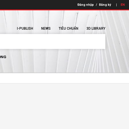
Đăng nhập
/
Đăng ký
EN
I-PUBLISH
NEWS
TIÊU CHUẨN
3D LIBRARY
ÔNG