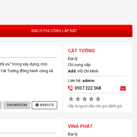
ĐẠI LÝ/THI CÔNG LẮP ĐẶT
CÁT TƯỜNG
Đại lý
ối ưu” trong xây dựng, môi
Chỉ cung cấp
. Cát Tường đồng hành cùng xã
Add:
Hồ Chí Minh
Liên hệ:
admin
0937 222 568
SHOWROOM
WEBSITE
Hãy là người đầu tiên gửi đánh giá.
VINA PHÁT
Đại lý