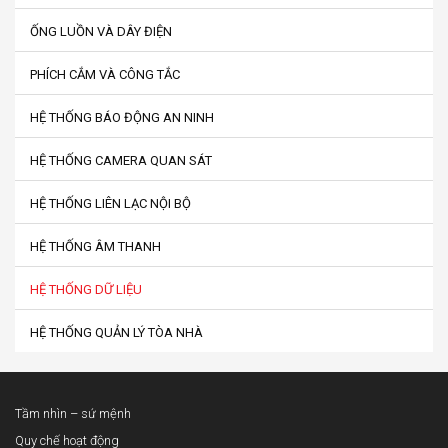
ỐNG LUỒN VÀ DÂY ĐIỆN
PHÍCH CẮM VÀ CÔNG TẮC
HỆ THỐNG BÁO ĐỘNG AN NINH
HỆ THỐNG CAMERA QUAN SÁT
HỆ THỐNG LIÊN LẠC NỘI BỘ
HỆ THỐNG ÂM THANH
HỆ THỐNG DỮ LIỆU
HỆ THỐNG QUẢN LÝ TÒA NHÀ
Tầm nhìn – sứ mệnh
Quy chế hoạt động