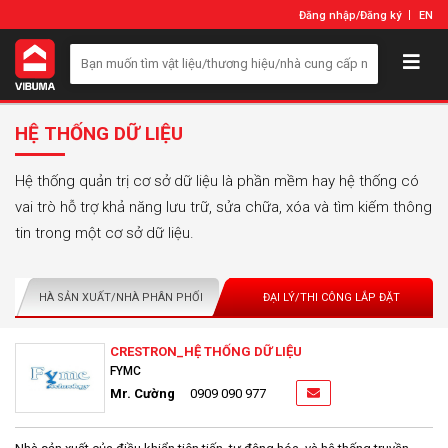
Đăng nhập
/
Đăng ký
EN
HỆ THỐNG DỮ LIỆU
Hệ thống quản trị cơ sở dữ liệu là phần mềm hay hệ thống có
vai trò hỗ trợ khả năng lưu trữ, sửa chữa, xóa và tìm kiếm thông
tin trong một cơ sở dữ liệu.
NHÀ SẢN XUẤT/NHÀ PHÂN PHỐI
ĐẠI LÝ/THI CÔNG LẮP ĐẶT
CRESTRON_HỆ THỐNG DỮ LIỆU
FYMC
Mr. Cường
0909 090 977