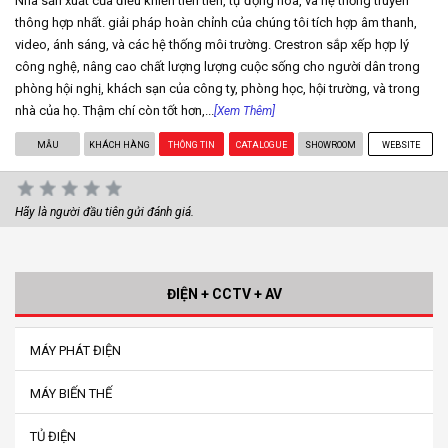
Nhà sản xuất của điều khiển tiên tiến, tự động hóa, và hệ thống truyền
thông hợp nhất. giải pháp hoàn chỉnh của chúng tôi tích hợp âm thanh,
video, ánh sáng, và các hệ thống môi trường. Crestron sắp xếp hợp lý
công nghệ, nâng cao chất lượng lượng cuộc sống cho người dân trong
phòng hội nghị, khách sạn của công ty, phòng học, hội trường, và trong
nhà của họ. Thậm chí còn tốt hơn,...
[Xem Thêm]
MẪU
KHÁCH HÀNG
THÔNG TIN
CATALOGUE
SHOWROOM
WEBSITE
Hãy là người đầu tiên gửi đánh giá.
ĐIỆN + CCTV + AV
MÁY PHÁT ĐIỆN
MÁY BIẾN THẾ
TỦ ĐIỆN