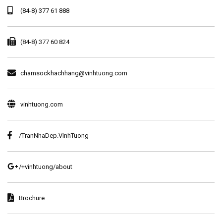
(84-8) 377 61 888
(84-8) 377 60 824
chamsockhachhang@vinhtuong.com
vinhtuong.com
/TranNhaDep.VinhTuong
/+vinhtuong/about
Brochure