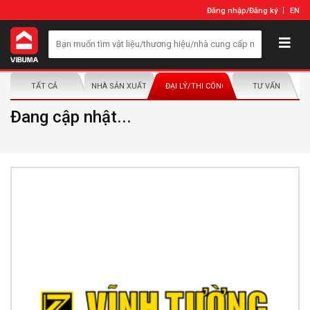
Đăng nhập
/
Đăng ký
EN
TẤT CẢ
NHÀ SẢN XUẤT/NHÀ PHÂN PHỐI
ĐẠI LÝ/THI CÔNG LẮP ĐẶT
TƯ VẤN
Đang cập nhật...