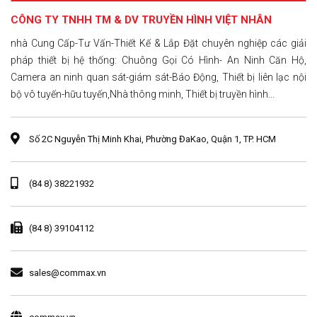
CÔNG TY TNHH TM & DV TRUYỀN HÌNH VIỆT NHÂN
nhà Cung Cấp-Tư Vấn-Thiết Kế & Lắp Đặt chuyên nghiệp các giải
pháp thiết bị hệ thống: Chuông Gọi Có Hình- An Ninh Căn Hộ,
Camera an ninh quan sát-giám sát-Báo Động, Thiết bị liên lạc nội
bộ vô tuyến-hữu tuyến,Nhà thông minh, Thiết bị truyền hình...
Số 2C Nguyễn Thị Minh Khai, Phường ĐaKao, Quận 1, TP. HCM
(84 8) 38221932
(84 8) 39104112
sales@commax.vn