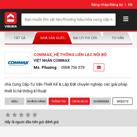
Đăng nhập
/
Đăng ký
EN
TẤT CẢ
NHÀ SẢN XUẤT/NHÀ PHÂN PHỐI
ĐẠI LÝ/THI CÔNG LẮP ĐẶT
TƯ VẤN
COMMAX_HỆ THỐNG LIÊN LẠC NỘI BỘ
VIỆT NHÂN COMMAX
Ms. Phương
0938 736 579
nhà Cung Cấp-Tư Vấn-Thiết Kế & Lắp Đặt chuyên nghiệp các giải pháp
thiết bị hệ thống kĩ thuật
MẪU
KHÁCH HÀNG
THÔNG TIN
CATALOGUE
SHOWROOM
WEBSITE
Hãy là người đầu tiên gửi đánh giá.