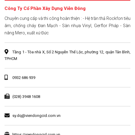
Công Ty Cổ Phần Xây Dựng Viễn Đông
Chuyên cung cấp và thi công hoàn thiện : - Hệ trần thả Rockfon tiêu
âm, chống cháy Đan Mạch - Sàn nhựa Vinyl, Gerflor Pháp - Sàn
nâng Mero, xuất xứ Đức
Tầng 1 - Tòa nhà X, Số 2 Nguyễn Thế Lộc, phường 12, quận Tân Bình,
TPHCM
0932 686 939
(028) 3948 1608
sy.dq@viendongcid.com.vn
https://viendongcid.com.vn