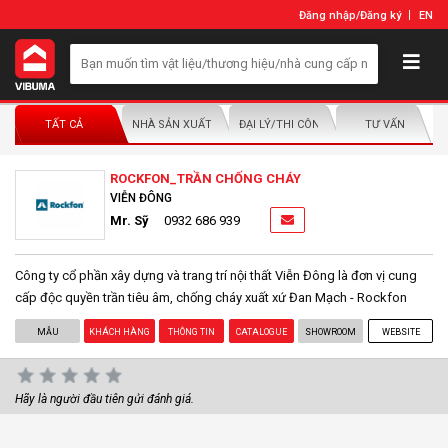
Đăng nhập
/
Đăng ký
EN
TẤT CẢ
NHÀ SẢN XUẤT/NHÀ PHÂN PHỐI
ĐẠI LÝ/THI CÔNG LẮP ĐẶT
TƯ VẤN
ROCKFON_TRẦN CHỐNG CHÁY
VIỄN ĐÔNG
Mr. Sỹ
0932 686 939
Công ty cổ phần xây dựng và trang trí nội thất Viễn Đông là đơn vị cung
cấp độc quyền trần tiêu âm, chống cháy xuất xứ Đan Mạch - Rockfon
MẪU
KHÁCH HÀNG
THÔNG TIN
CATALOGUE
SHOWROOM
WEBSITE
Hãy là người đầu tiên gửi đánh giá.