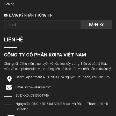
Liên hệ
ĐĂNG KÝ NHẬN THÔNG TIN
ĐĂNG KÝ
LIÊN HỆ
CÔNG TY CỔ PHẦN KOIPA VIỆT NAM
Chúng tôi là thư viện trực tuyến về vật liệu xây dựng. Nếu có bất kỳ thắc
mắc về sản phẩm/dịch vụ, vui lòng liên hệ trực tiếp với nhà sản xuất/đại lý.
Sarimi Apartment A1. Unit 09, 74 Nguyen Co Thach, Thu Duc City
Email:
info@vibuma.com
Số DKKD: 0313601746
Ngày cấp: 05/01/2016 tại Sở Kế hoạch và Đầu tư Thành phố Hồ
Chí Minh.