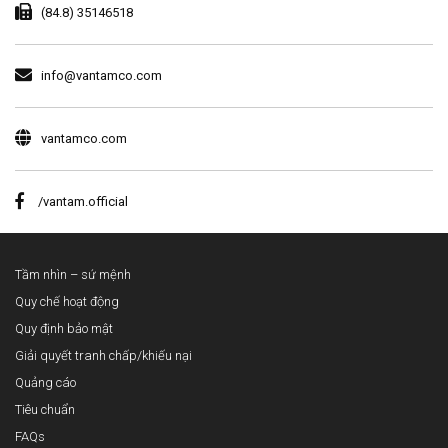
(84.8) 35146518
info@vantamco.com
vantamco.com
/vantam.official
Tầm nhìn – sứ mệnh
Quy chế hoạt động
Quy định bảo mật
Giải quyết tranh chấp/khiếu nại
Quảng cáo
Tiêu chuẩn
FAQs