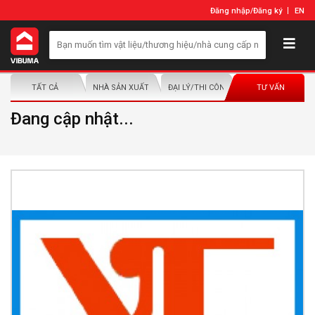
Đăng nhập
/
Đăng ký
EN
TẤT CẢ
NHÀ SẢN XUẤT/NHÀ PHÂN PHỐI
ĐẠI LÝ/THI CÔNG LẮP ĐẶT
TƯ VẤN
Đang cập nhật...