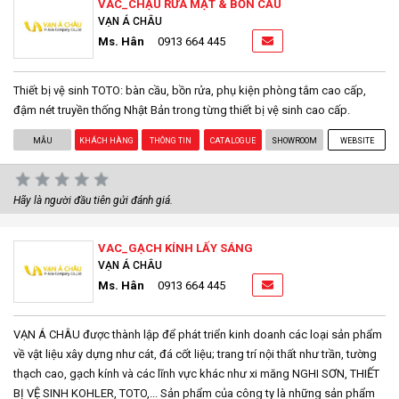
VAC_CHẬU RỬA MẶT & BỒN CẦU
VẠN Á CHÂU
Ms. Hân
0913 664 445
Thiết bị vệ sinh TOTO: bàn cầu, bồn rửa, phụ kiện phòng tắm cao cấp,
đậm nét truyền thống Nhật Bản trong từng thiết bị vệ sinh cao cấp.
MẪU
KHÁCH HÀNG
THÔNG TIN
CATALOGUE
SHOWROOM
WEBSITE
Hãy là người đầu tiên gửi đánh giá.
VAC_GẠCH KÍNH LẤY SÁNG
VẠN Á CHÂU
Ms. Hân
0913 664 445
VẠN Á CHÂU được thành lập để phát triển kinh doanh các loại sản phẩm
về vật liệu xây dựng như cát, đá cốt liệu; trang trí nội thất như trần, tường
thạch cao, gạch kính và các lĩnh vực khác như xi măng NGHI SƠN, THIẾT
BỊ VỆ SINH KOHLER, TOTO,... Sản phẩm của công ty là những sản phẩm