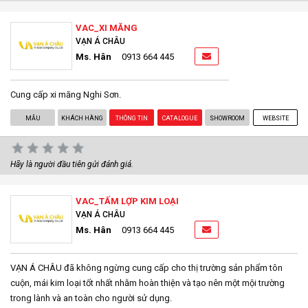
VAC_XI MĂNG
VẠN Á CHÂU
Ms. Hân
0913 664 445
Cung cấp xi măng Nghi Sơn.
MẪU
KHÁCH HÀNG
THÔNG TIN
CATALOGUE
SHOWROOM
WEBSITE
Hãy là người đầu tiên gửi đánh giá.
VAC_TẤM LỢP KIM LOẠI
VẠN Á CHÂU
Ms. Hân
0913 664 445
VẠN Á CHÂU đã không ngừng cung cấp cho thị trường sản phẩm tôn
cuộn, mái kim loại tốt nhất nhằm hoàn thiện và tạo nên một mội trường
trong lành và an toàn cho người sử dụng.