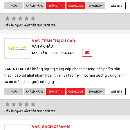
MẪU
KHÁCH HÀNG
THÔNG TIN
CATALOGUE
SHOWROOM
WEBSITE
Hãy là người đầu tiên gửi đánh giá.
VAC_TRẦN THẠCH CAO
VẠN Á CHÂU
Ms. Hân
0913 664 445
VẠN Á CHÂU đã không ngừng cung cấp cho thị trường sản phẩm trần
thạch cao tốt nhất nhằm hoàn thiện và tạo nên một mội trường trong lành
và an toàn cho người sử dụng.
MẪU
KHÁCH HÀNG
THÔNG TIN
CATALOGUE
SHOWROOM
WEBSITE
Hãy là người đầu tiên gửi đánh giá.
VAC_GẠCH CERAMIC