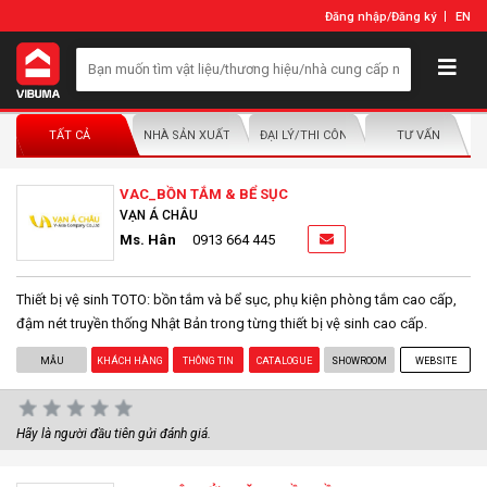
Đăng nhập
/
Đăng ký
EN
TẤT CẢ
NHÀ SẢN XUẤT/NHÀ PHÂN PHỐI
ĐẠI LÝ/THI CÔNG LẮP ĐẶT
TƯ VẤN
VAC_BỒN TẮM & BỂ SỤC
VẠN Á CHÂU
Ms. Hân
0913 664 445
Thiết bị vệ sinh TOTO: bồn tắm và bể sục, phụ kiện phòng tắm cao cấp,
đậm nét truyền thống Nhật Bản trong từng thiết bị vệ sinh cao cấp.
MẪU
KHÁCH HÀNG
THÔNG TIN
CATALOGUE
SHOWROOM
WEBSITE
Hãy là người đầu tiên gửi đánh giá.