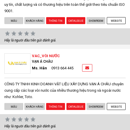
uy tín, chất lượng và có thương hiệu trên toàn thế giới theo tiêu chuẩn ISO
9001.
MẪU
KHÁCH HÀNG
THÔNG TIN
CATALOGUE
SHOWROOM
WEBSITE
Hãy là người đầu tiên gửi đánh giá.
VAC_VÒI NƯỚC
VẠN Á CHÂU
Ms. Hân
0913 664 445
CÔNG TY TNHH KINH DOANH VẬT LIỆU XÂY DỰNG VẠN Á CHÂU chuyên
cung cấp các loại vòi nước của nhiều thương hiệu trong và ngoài nước
như: Kohler, Toto.
MẪU
KHÁCH HÀNG
THÔNG TIN
CATALOGUE
SHOWROOM
WEBSITE
Hãy là người đầu tiên gửi đánh giá.