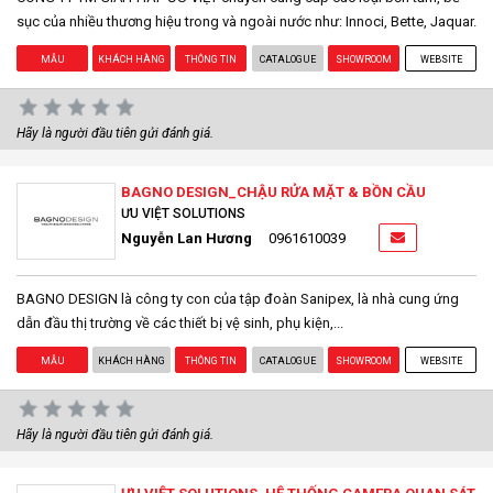
sục của nhiều thương hiệu trong và ngoài nước như: Innoci, Bette, Jaquar.
MẪU
KHÁCH HÀNG
THÔNG TIN
CATALOGUE
SHOWROOM
WEBSITE
Hãy là người đầu tiên gửi đánh giá.
BAGNO DESIGN_CHẬU RỬA MẶT & BỒN CẦU
ƯU VIỆT SOLUTIONS
Nguyễn Lan Hương
0961610039
BAGNO DESIGN là công ty con của tập đoàn Sanipex, là nhà cung ứng
dẫn đầu thị trường về các thiết bị vệ sinh, phụ kiện,...
MẪU
KHÁCH HÀNG
THÔNG TIN
CATALOGUE
SHOWROOM
WEBSITE
Hãy là người đầu tiên gửi đánh giá.