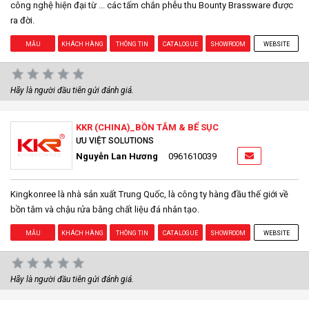
công nghệ hiện đại từ ... các tấm chắn phễu thu Bounty Brassware được
ra đời.
MẪU
KHÁCH HÀNG
THÔNG TIN
CATALOGUE
SHOWROOM
WEBSITE
Hãy là người đầu tiên gửi đánh giá.
KKR (CHINA)_BỒN TẮM & BỂ SỤC
ƯU VIỆT SOLUTIONS
Nguyễn Lan Hương
0961610039
Kingkonree là nhà sản xuất Trung Quốc, là công ty hàng đầu thế giới về
bồn tắm và chậu rửa bằng chất liệu đá nhân tạo.
MẪU
KHÁCH HÀNG
THÔNG TIN
CATALOGUE
SHOWROOM
WEBSITE
Hãy là người đầu tiên gửi đánh giá.