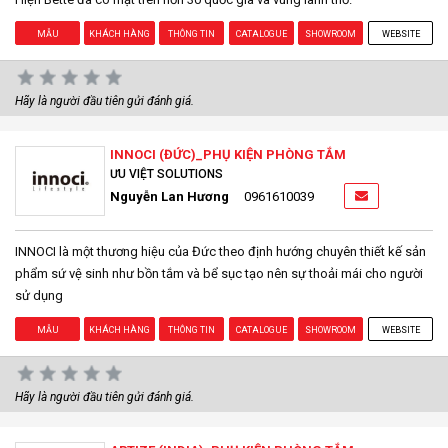
MẪU
KHÁCH HÀNG
THÔNG TIN
CATALOGUE
SHOWROOM
WEBSITE
Hãy là người đầu tiên gửi đánh giá.
INNOCI (ĐỨC)_PHỤ KIỆN PHÒNG TẮM
ƯU VIỆT SOLUTIONS
Nguyễn Lan Hương
0961610039
INNOCI là một thương hiệu của Đức theo định hướng chuyên thiết kế sản
phẩm sứ vệ sinh như bồn tắm và bể sục tạo nên sự thoải mái cho người
sử dụng
MẪU
KHÁCH HÀNG
THÔNG TIN
CATALOGUE
SHOWROOM
WEBSITE
Hãy là người đầu tiên gửi đánh giá.