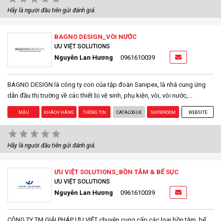
Hãy là người đầu tiên gửi đánh giá.
BAGNO DESIGN_VÒI NƯỚC
ƯU VIỆT SOLUTIONS
Nguyễn Lan Hương
0961610039
BAGNO DESIGN là công ty con của tập đoàn Sanipex, là nhà cung ứng
dẫn đầu thị trường về các thiết bị vệ sinh, phụ kiện, vòi, vòi nước,...
MẪU
KHÁCH HÀNG
THÔNG TIN
CATALOGUE
SHOWROOM
WEBSITE
Hãy là người đầu tiên gửi đánh giá.
ƯU VIỆT SOLUTIONS_BỒN TẮM & BỂ SỤC
ƯU VIỆT SOLUTIONS
Nguyễn Lan Hương
0961610039
CÔNG TY TM GIẢI PHÁP ƯU VIỆT chuyên cung cấp các loại bồn tắm, bể