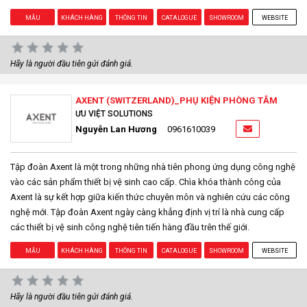
MẪU
KHÁCH HÀNG
THÔNG TIN
CATALOGUE
SHOWROOM
WEBSITE
Hãy là người đầu tiên gửi đánh giá.
AXENT (SWITZERLAND)_PHỤ KIỆN PHÒNG TẮM
ƯU VIỆT SOLUTIONS
Nguyễn Lan Hương
0961610039
Tập đoàn Axent là một trong những nhà tiên phong ứng dụng công nghệ
vào các sản phẩm thiết bị vệ sinh cao cấp. Chìa khóa thành công của
Axent là sự kết hợp giữa kiến thức chuyên môn và nghiên cứu các công
nghệ mới. Tập đoàn Axent ngày càng khẳng định vị trí là nhà cung cấp
các thiết bị vệ sinh công nghệ tiên tiến hàng đầu trên thế giới.
MẪU
KHÁCH HÀNG
THÔNG TIN
CATALOGUE
SHOWROOM
WEBSITE
Hãy là người đầu tiên gửi đánh giá.