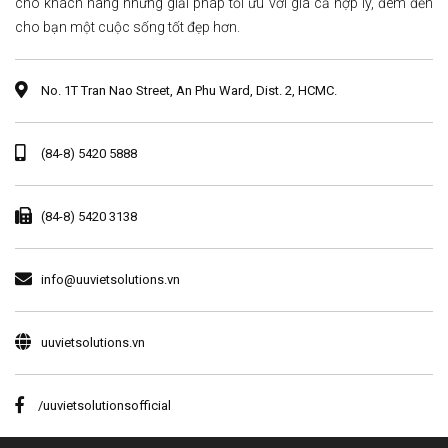
cho khách hàng những giải pháp tối ưu với giá cả hợp lý, đem đến
cho bạn một cuộc sống tốt đẹp hơn.
No. 1T Tran Nao Street, An Phu Ward, Dist. 2, HCMC.
(84-8) 5420 5888
(84-8) 5420 3138
info@uuvietsolutions.vn
uuvietsolutions.vn
/uuvietsolutionsofficial