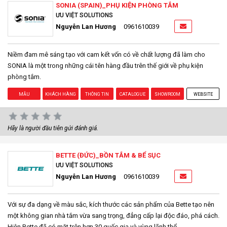
SONIA (SPAIN)_PHỤ KIỆN PHÒNG TẮM
ƯU VIỆT SOLUTIONS
Nguyễn Lan Hương
0961610039
Niềm đam mê sáng tạo với cam kết vốn có về chất lượng đã làm cho
SONIA là một trong những cái tên hàng đầu trên thế giới về phụ kiện
phòng tắm.
MẪU
KHÁCH HÀNG
THÔNG TIN
CATALOGUE
SHOWROOM
WEBSITE
Hãy là người đầu tiên gửi đánh giá.
BETTE (ĐỨC)_BỒN TẮM & BỂ SỤC
ƯU VIỆT SOLUTIONS
Nguyễn Lan Hương
0961610039
Với sự đa dạng về màu sắc, kích thước các sản phẩm của Bette tạo nên
một không gian nhà tắm vừa sang trọng, đẳng cấp lại độc đáo, phá cách.
Hiện Bette đã có mặt trên hơn 30 quốc gia và vùng lãnh thổ.