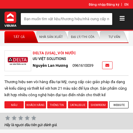
Đăng nhập
/
Đăng ký
EN
TẤT CẢ
NHÀ SẢN XUẤT/NHÀ PHÂN PHỐI
ĐẠI LÝ/THI CÔNG LẮP ĐẶT
TƯ VẤN
DELTA (USA)_VÒI NƯỚC
ƯU VIỆT SOLUTIONS
Nguyễn Lan Hương
0961610039
Thương hiệu sen vòi hàng đầu tại Mỹ, cung cấp các giảo pháp đa dạng
về kiểu dáng và thiết kế với hơn 21 màu sắc để lựa chọn. Sản phẩm cũng
kết hợp nhiều công nghệ hiện đại tạo điển nhấn cho thiết kế
MẪU
KHÁCH HÀNG
THÔNG TIN
CATALOGUE
SHOWROOM
WEBSITE
Hãy là người đầu tiên gửi đánh giá.