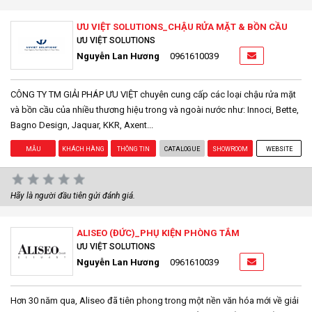
ƯU VIỆT SOLUTIONS_CHẬU RỬA MẶT & BỒN CẦU
ƯU VIỆT SOLUTIONS
Nguyễn Lan Hương
0961610039
CÔNG TY TM GIẢI PHÁP ƯU VIỆT chuyên cung cấp các loại chậu rửa mặt
và bồn cầu của nhiều thương hiệu trong và ngoài nước như: Innoci, Bette,
Bagno Design, Jaquar, KKR, Axent...
MẪU
KHÁCH HÀNG
THÔNG TIN
CATALOGUE
SHOWROOM
WEBSITE
Hãy là người đầu tiên gửi đánh giá.
ALISEO (ĐỨC)_PHỤ KIỆN PHÒNG TẮM
ƯU VIỆT SOLUTIONS
Nguyễn Lan Hương
0961610039
Hơn 30 năm qua, Aliseo đã tiên phong trong một nền văn hóa mới về giải