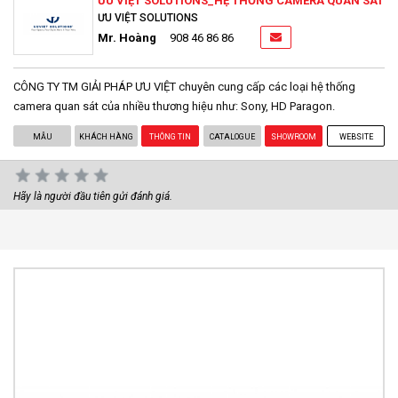
ƯU VIỆT SOLUTIONS_HỆ THỐNG CAMERA QUAN SÁT
ƯU VIỆT SOLUTIONS
Mr. Hoàng
908 46 86 86
CÔNG TY TM GIẢI PHÁP ƯU VIỆT chuyên cung cấp các loại hệ thống
camera quan sát của nhiều thương hiệu như: Sony, HD Paragon.
MẪU
KHÁCH HÀNG
THÔNG TIN
CATALOGUE
SHOWROOM
WEBSITE
Hãy là người đầu tiên gửi đánh giá.