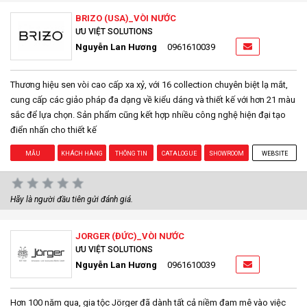
BRIZO (USA)_VÒI NƯỚC
ƯU VIỆT SOLUTIONS
Nguyễn Lan Hương
0961610039
Thương hiệu sen vòi cao cấp xa xỷ, với 16 collection chuyên biệt lạ mắt,
cung cấp các giảo pháp đa dạng về kiểu dáng và thiết kế với hơn 21 màu
sắc để lựa chọn. Sản phẩm cũng kết hợp nhiều công nghệ hiện đại tạo
điển nhấn cho thiết kế
MẪU
KHÁCH HÀNG
THÔNG TIN
CATALOGUE
SHOWROOM
WEBSITE
Hãy là người đầu tiên gửi đánh giá.
JORGER (ĐỨC)_VÒI NƯỚC
ƯU VIỆT SOLUTIONS
Nguyễn Lan Hương
0961610039
Hơn 100 năm qua, gia tộc Jörger đã dành tất cả niềm đam mê vào việc