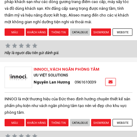
pháp khách sạn như các dòng gương trang điểm cao cấp, máy sấy tóc
và đồ dùng khách sạn. Khi đẳng cấp sang trọng được nâng tầm, tính
thẩm mỹ và hiệu năng được kết hợp, Aliseo mang đến cho các vị khách
một không gian nghỉ dưỡng tiện nghi và thoải mái.
MẪU
KHÁCH HÀNG
THÔNG TIN
CATALOGUE
SHOWROOM
WEBSITE
Hãy là người đầu tiên gửi đánh giá.
INNOCI_VÁCH NGĂN PHÒNG TẮM
ƯU VIỆT SOLUTIONS
Nguyễn Lan Hương
0961610039
INNOCI là một thương hiệu của Đức theo định hướng chuyên thiết kế sản
phẩm phụ kiện như vách ngăn phòng tắm tạo nên vẻ đẹp cho khu vực
phòng tắm.
MẪU
KHÁCH HÀNG
THÔNG TIN
CATALOGUE
SHOWROOM
WEBSITE