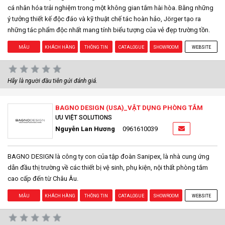
cá nhân hóa trải nghiệm trong một không gian tắm hài hòa. Bằng những
ý tưởng thiết kế độc đáo và kỹ thuật chế tác hoàn hảo, Jörger tạo ra
những tác phẩm độc nhất mang tính biểu tượng của vẻ đẹp trường tồn.
MẪU
KHÁCH HÀNG
THÔNG TIN
CATALOGUE
SHOWROOM
WEBSITE
Hãy là người đầu tiên gửi đánh giá.
BAGNO DESIGN (USA)_VẬT DỤNG PHÒNG TẮM
ƯU VIỆT SOLUTIONS
Nguyễn Lan Hương
0961610039
BAGNO DESIGN là công ty con của tập đoàn Sanipex, là nhà cung ứng
dẫn đầu thị trường về các thiết bị vệ sinh, phụ kiện, nội thất phòng tắm
cao cấp đến từ Châu Âu.
MẪU
KHÁCH HÀNG
THÔNG TIN
CATALOGUE
SHOWROOM
WEBSITE