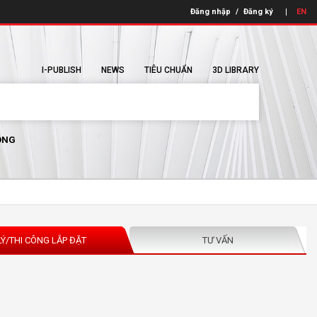
Đăng nhập
/
Đăng ký
EN
I-PUBLISH
NEWS
TIÊU CHUẨN
3D LIBRARY
ÔNG
LÝ/THI CÔNG LẮP ĐẶT
TƯ VẤN