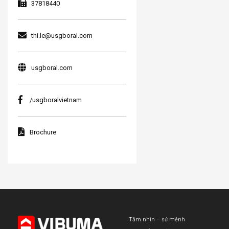
37818440
thi.le@usgboral.com
usgboral.com
/usgboralvietnam
Brochure
Tầm nhìn – sứ mệnh