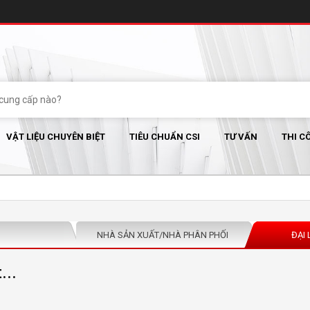
VẬT LIỆU CHUYÊN BIỆT
TIÊU CHUẨN CSI
TƯ VẤN
THI C
NHÀ SẢN XUẤT/NHÀ PHÂN PHỐI
ĐẠI 
...