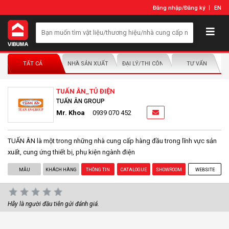
Đăng nhập
/
Đăng ký
EN
TẤT CẢ
NHÀ SẢN XUẤT/NHÀ PHÂN PHỐI
ĐẠI LÝ/THI CÔNG LẮP ĐẶT
TƯ VẤN
TUẤN ÂN_TỦ ĐIỆN
TUẤN ÂN GROUP
Mr. Khoa
0939 070 452
TUẤN ÂN là một trong những nhà cung cấp hàng đầu trong lĩnh vực sản
xuất, cung ứng thiết bị, phụ kiện ngành điện
MẪU
KHÁCH HÀNG
THÔNG TIN
CATALOGUE
SHOWROOM
WEBSITE
Hãy là người đầu tiên gửi đánh giá.