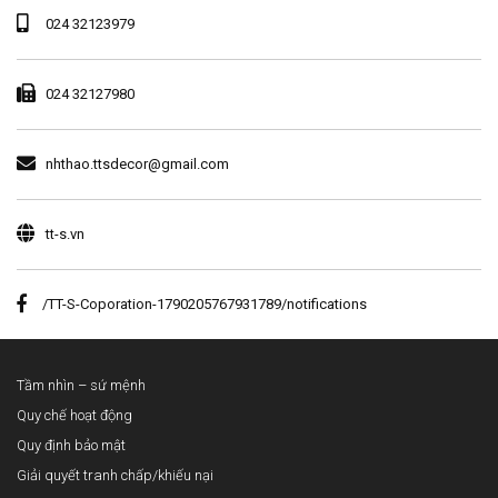
024 32123979
024 32127980
nhthao.ttsdecor@gmail.com
tt-s.vn
/TT-S-Coporation-1790205767931789/notifications
Tầm nhìn – sứ mệnh
Quy chế hoạt động
Quy định bảo mật
Giải quyết tranh chấp/khiếu nại