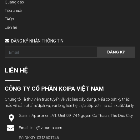
Quảng cáo
Tiêu chuẩn
FAQs
Liên hệ
ĐĂNG KÝ NHẬN THÔNG TIN
ĐĂNG KÝ
LIÊN HỆ
CÔNG TY CỔ PHẦN KOIPA VIỆT NAM
Chúng tôi là thư viện trực tuyến về vật liệu xây dựng. Nếu có bất kỳ thắc
mắc về sản phẩm/dịch vụ, vui lòng liên hệ trực tiếp với nhà sản xuất/đại lý.
Sarimi Apartment A1. Unit 09, 74 Nguyen Co Thach, Thu Duc City
Email:
info@vibuma.com
Số DKKD: 0313601746