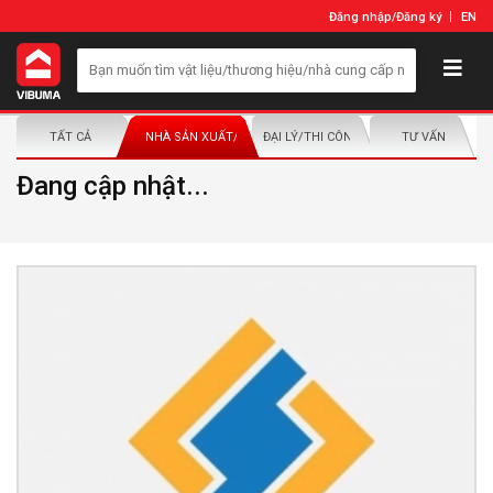
Đăng nhập
/
Đăng ký
EN
TẤT CẢ
NHÀ SẢN XUẤT/NHÀ PHÂN PHỐI
ĐẠI LÝ/THI CÔNG LẮP ĐẶT
TƯ VẤN
Đang cập nhật...