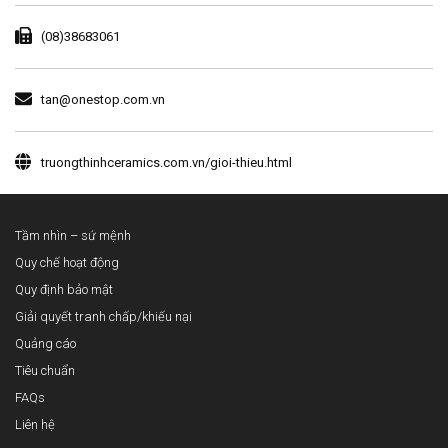
(08)38683061
tan@onestop.com.vn
truongthinhceramics.com.vn/gioi-thieu.html
Tầm nhìn – sứ mệnh
Quy chế hoạt động
Quy định bảo mật
Giải quyết tranh chấp/khiếu nại
Quảng cáo
Tiêu chuẩn
FAQs
Liên hệ