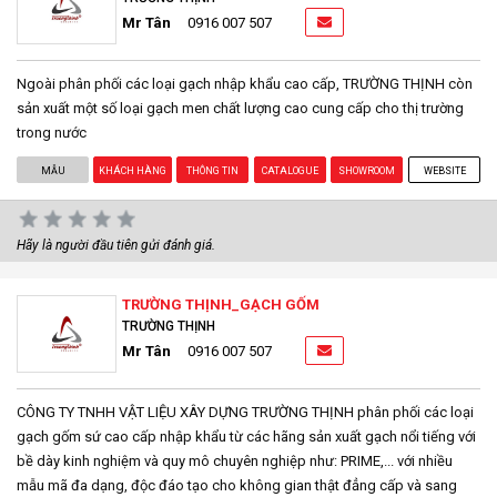
Mr Tân
0916 007 507
Ngoài phân phối các loại gạch nhập khẩu cao cấp, TRƯỜNG THỊNH còn
sản xuất một số loại gạch men chất lượng cao cung cấp cho thị trường
trong nước
MẪU
KHÁCH HÀNG
THÔNG TIN
CATALOGUE
SHOWROOM
WEBSITE
Hãy là người đầu tiên gửi đánh giá.
TRƯỜNG THỊNH_GẠCH GỐM
TRƯỜNG THỊNH
Mr Tân
0916 007 507
CÔNG TY TNHH VẬT LIỆU XÂY DỰNG TRƯỜNG THỊNH phân phối các loại
gạch gốm sứ cao cấp nhập khẩu từ các hãng sản xuất gạch nổi tiếng với
bề dày kinh nghiệm và quy mô chuyên nghiệp như: PRIME,... với nhiều
mẫu mã đa dạng, độc đáo tạo cho không gian thật đẳng cấp và sang