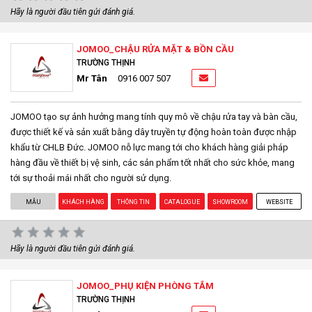
Hãy là người đầu tiên gửi đánh giá.
JOMOO_CHẬU RỬA MẶT & BỒN CẦU
TRƯỜNG THỊNH
Mr Tân
0916 007 507
JOMOO tạo sự ảnh hưởng mang tính quy mô về chậu rửa tay và bàn cầu,
được thiết kế và sản xuất bằng dây truyền tự động hoàn toàn được nhập
khẩu từ CHLB Đức. JOMOO nỗ lực mang tới cho khách hàng giải pháp
hàng đầu về thiết bị vệ sinh, các sản phẩm tốt nhất cho sức khỏe, mang
tới sự thoải mái nhất cho người sử dụng.
MẪU
KHÁCH HÀNG
THÔNG TIN
CATALOGUE
SHOWROOM
WEBSITE
Hãy là người đầu tiên gửi đánh giá.
JOMOO_PHỤ KIỆN PHÒNG TẮM
TRƯỜNG THỊNH