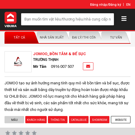
Đăng nhập
/
Đăng ký
EN
TẤT CẢ
NHÀ SẢN XUẤT/NHÀ PHÂN PHỐI
ĐẠI LÝ/THI CÔNG LẮP ĐẶT
TƯ VẤN
JOMOO_BỒN TẮM & BỂ SỤC
TRƯỜNG THỊNH
Mr Tân
0916 007 507
JOMOO tạo sự ảnh hưởng mang tính quy mô về bồn tắm và bể sục, được
thiết kế và sản xuất bằng dây truyền tự động hoàn toàn được nhập khẩu
từ CHLB Đức. JOMOO nỗ lực mang tới cho khách hàng giải pháp hàng
đầu về thiết bị vệ sinh, các sản phẩm tốt nhất cho sức khỏe, mang tới sự
thoải mái nhất cho người sử dụng.
MẪU
KHÁCH HÀNG
THÔNG TIN
CATALOGUE
SHOWROOM
WEBSITE