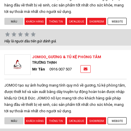
hàng đầu về thiết bị vệ sinh, các sản phẩm tốt nhất cho sức khỏe, mang
tới sự thoải mái nhất cho người sử dụng.
MẪU
KHÁCH HÀNG
THÔNG TIN
CATALOGUE
SHOWROOM
WEBSITE
Hãy là người đầu tiên gửi đánh giá.
JOMOO_GƯƠNG & TỦ KỆ PHÒNG TẮM
TRƯỜNG THỊNH
Mr Tân
0916 007 507
JOMOO tạo sự ảnh hưởng mang tính quy mô về gương, tủ kệ phòng tắm,
được thiết kế và sản xuất bằng dây truyền tự động hoàn toàn được nhập
khẩu từ CHLB Đức. JOMOO nỗ lực mang tới cho khách hàng giải pháp
hàng đầu về thiết bị vệ sinh, các sản phẩm tốt nhất cho sức khỏe, mang
tới sự thoải mái nhất cho người sử dụng.
MẪU
KHÁCH HÀNG
THÔNG TIN
CATALOGUE
SHOWROOM
WEBSITE