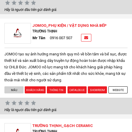
Hãy là người đầu tiên gửi đánh giá.
JOMOO_PHỤ KIỆN / VẬT DỤNG NHÀ BẾP
TRƯỜNG THỊNH
Mr Tân
0916 007 507
JOMOO tạo sự ảnh hưởng mang tính quy mô về bồn tắm và bể sục, được
thiết kế và sản xuất bằng dây truyền tự động hoàn toàn được nhập khẩu
từ CHLB Đức. JOMOO nỗ lực mang tới cho khách hàng giải pháp hàng
đầu về thiết bị vệ sinh, các sản phẩm tốt nhất cho sức khỏe, mang tới sự
thoải mái nhất cho người sử dụng.
MẪU
KHÁCH HÀNG
THÔNG TIN
CATALOGUE
SHOWROOM
WEBSITE
Hãy là người đầu tiên gửi đánh giá.
TRƯỜNG THỊNH_GẠCH CERAMIC
TRƯỜNG THỊNH