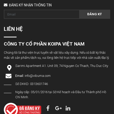
ĐĂNG KÝ NHẬN THÔNG TIN
ĐĂNG KÝ
LIÊN HỆ
CÔNG TY CỔ PHẦN KOIPA VIỆT NAM
Chúng tôi là thư viện trực tuyến về vật liệu xây dựng. Nếu có bất kỳ thắc
mắc về sản phẩm/dịch vụ, vui lòng liên hệ trực tiếp với nhà sản xuất/đại lý.
Sarimi Apartment A1. Unit 09, 74 Nguyen Co Thach, Thu Duc City
Email:
info@vibuma.com
Số DKKD: 0313601746
Ngày cấp: 05/01/2016 tại Sở Kế hoạch và Đầu tư Thành phố Hồ
Chí Minh.