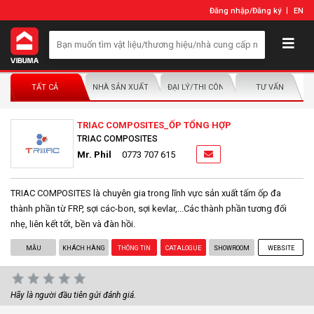
Đăng nhập
/
Đăng ký
EN
TẤT CẢ
NHÀ SẢN XUẤT/NHÀ PHÂN PHỐI
ĐẠI LÝ/THI CÔNG LẮP ĐẶT
TƯ VẤN
TRIAC COMPOSITES_ỐP TỔNG HỢP
TRIAC COMPOSITES
Mr. Phil
0773 707 615
TRIAC COMPOSITES là chuyên gia trong lĩnh vực sản xuất tấm ốp đa
thành phần từ FRP, sợi các-bon, sợi kevlar,...Các thành phần tương đối
nhẹ, liên kết tốt, bền và đàn hồi.
MẪU
KHÁCH HÀNG
THÔNG TIN
CATALOGUE
SHOWROOM
WEBSITE
Hãy là người đầu tiên gửi đánh giá.