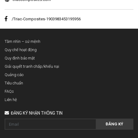
/Triac-Composites-1903983453195956
Tầm nhìn – sứ mệnh
Quy chế hoạt động
Quy định bảo mật
Giải quyết tranh chấp/khiếu nại
Quảng cáo
Tiêu chuẩn
FAQs
Liên hệ
ĐĂNG KÝ NHẬN THÔNG TIN
ĐĂNG KÝ