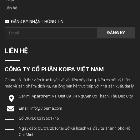
Liên hệ
ĐĂNG KÝ NHẬN THÔNG TIN
ĐĂNG KÝ
LIÊN HỆ
CÔNG TY CỔ PHẦN KOIPA VIỆT NAM
Chúng tôi là thư viện trực tuyến về vật liệu xây dựng. Nếu có bất kỳ thắc
mắc về sản phẩm/dịch vụ, vui lòng liên hệ trực tiếp với nhà sản xuất/đại lý.
Sarimi Apartment A1. Unit 09, 74 Nguyen Co Thach, Thu Duc City
Email:
info@vibuma.com
Số DKKD: 0313601746
Ngày cấp: 05/01/2016 tại Sở Kế hoạch và Đầu tư Thành phố Hồ
Chí Minh.