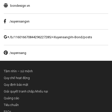
bondesign.vn
/xuyensangvn
/b/116016670844296227285/+XuyensangVn-Bond/posts
/xuyensang
Tầm nhìn – sứ mệnh
Quy chế hoạt động
Quy định bảo mật
Giải quyết tranh chấp/khiếu nại
Quảng cáo
Tiêu chuẩn
FAQs