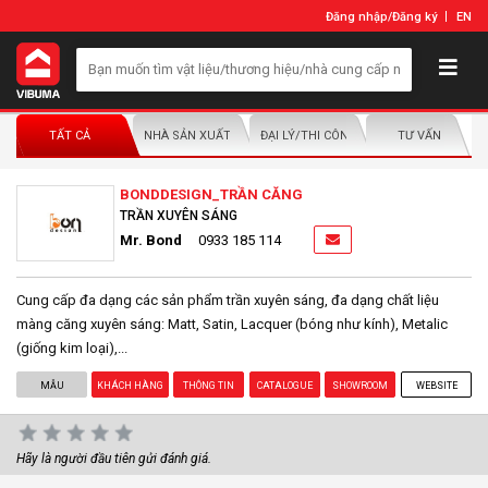
Đăng nhập
/
Đăng ký
EN
TẤT CẢ
NHÀ SẢN XUẤT/NHÀ PHÂN PHỐI
ĐẠI LÝ/THI CÔNG LẮP ĐẶT
TƯ VẤN
BONDDESIGN_TRẦN CĂNG
TRẦN XUYÊN SÁNG
Mr. Bond
0933 185 114
Cung cấp đa dạng các sản phẩm trần xuyên sáng, đa dạng chất liệu
màng căng xuyên sáng: Matt, Satin, Lacquer (bóng như kính), Metalic
(giống kim loại),...
MẪU
KHÁCH HÀNG
THÔNG TIN
CATALOGUE
SHOWROOM
WEBSITE
Hãy là người đầu tiên gửi đánh giá.