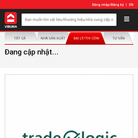
Đăng nhập
/
Đăng ký
EN
TẤT CẢ
NHÀ SẢN XUẤT/NHÀ PHÂN PHỐI
ĐẠI LÝ/THI CÔNG LẮP ĐẶT
TƯ VẤN
Đang cập nhật...