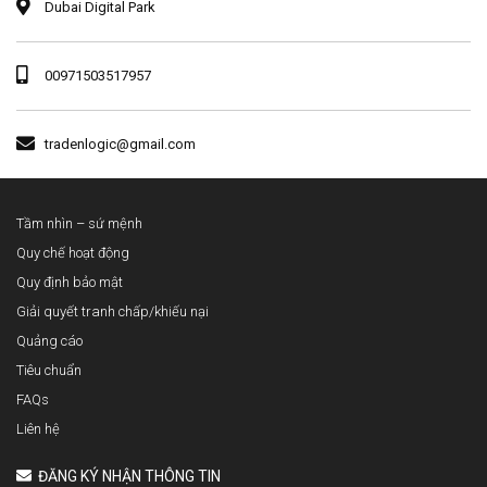
Dubai Digital Park
00971503517957
tradenlogic@gmail.com
Tầm nhìn – sứ mệnh
Quy chế hoạt động
Quy định bảo mật
Giải quyết tranh chấp/khiếu nại
Quảng cáo
Tiêu chuẩn
FAQs
Liên hệ
ĐĂNG KÝ NHẬN THÔNG TIN