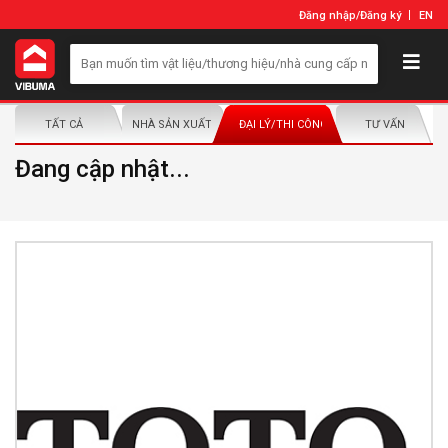
Đăng nhập
/
Đăng ký
EN
TẤT CẢ
NHÀ SẢN XUẤT/NHÀ PHÂN PHỐI
ĐẠI LÝ/THI CÔNG LẮP ĐẶT
TƯ VẤN
Đang cập nhật...