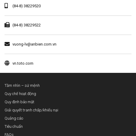
(84-8) 38229520
(84-8) 38229522
vuong-lv@anbien.com.vn
vn.toto.com
Tầm nhìn – sứ mệnh
Quy chế hoạt động
Quy định bảo mật
Giải quyết tranh chấp/khiếu nại
Quảng cáo
Tiêu chuẩn
FAQs