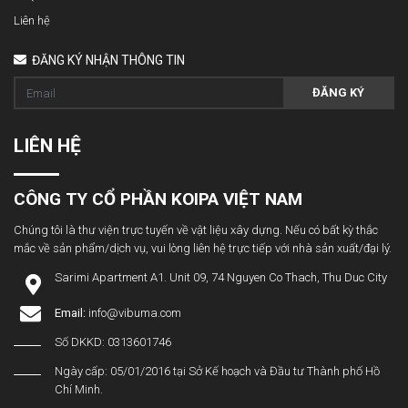
Liên hệ
ĐĂNG KÝ NHẬN THÔNG TIN
ĐĂNG KÝ
LIÊN HỆ
CÔNG TY CỔ PHẦN KOIPA VIỆT NAM
Chúng tôi là thư viện trực tuyến về vật liệu xây dựng. Nếu có bất kỳ thắc
mắc về sản phẩm/dịch vụ, vui lòng liên hệ trực tiếp với nhà sản xuất/đại lý.
Sarimi Apartment A1. Unit 09, 74 Nguyen Co Thach, Thu Duc City
Email:
info@vibuma.com
Số DKKD: 0313601746
Ngày cấp: 05/01/2016 tại Sở Kế hoạch và Đầu tư Thành phố Hồ
Chí Minh.