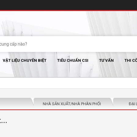
VẬT LIỆU CHUYÊN BIỆT
TIÊU CHUẨN CSI
TƯ VẤN
THI C
NHÀ SẢN XUẤT/NHÀ PHÂN PHỐI
ĐẠI 
...