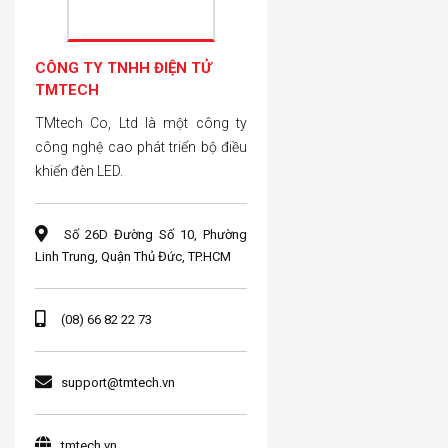
CÔNG TY TNHH ĐIỆN TỬ
TMTECH
TMtech Co, Ltd là một công ty
công nghệ cao phát triển bộ điều
khiển đèn LED.
Số 26D Đường Số 10, Phường
Linh Trung, Quận Thủ Đức, TP.HCM
(08) 66 82 22 73
support@tmtech.vn
tmtech.vn