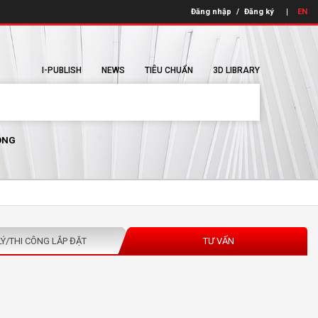
Đăng nhập
/
Đăng ký
EN
I-PUBLISH
NEWS
TIÊU CHUẨN
3D LIBRARY
ÔNG
LÝ/THI CÔNG LẮP ĐẶT
TƯ VẤN