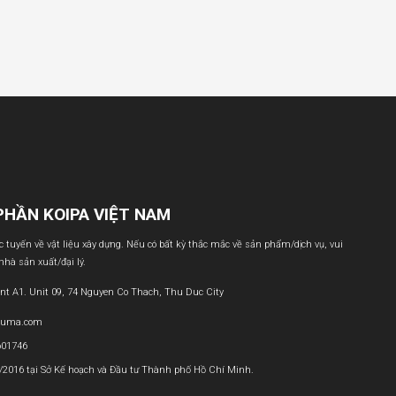
PHẦN KOIPA VIỆT NAM
ực tuyến về vật liệu xây dựng. Nếu có bất kỳ thắc mắc về sản phẩm/dịch vụ, vui
 nhà sản xuất/đại lý.
nt A1. Unit 09, 74 Nguyen Co Thach, Thu Duc City
buma.com
601746
1/2016 tại Sở Kế hoạch và Đầu tư Thành phố Hồ Chí Minh.