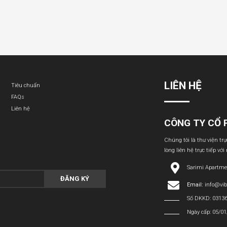
LIÊN HỆ
Tiêu chuẩn
FAQs
Liên hệ
CÔNG TY CỔ 
Chúng tôi là thư viện tr
lòng liên hệ trực tiếp với
Sarimi Apartme
ĐĂNG KÝ
Email:
info@vi
Số DKKD: 0313
Ngày cấp: 05/0