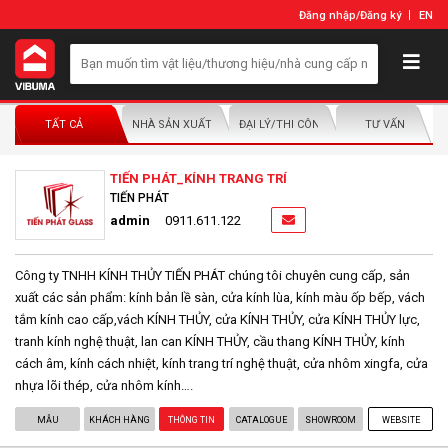
Đăng nhập
/
Đăng ký
EN
TẤT CẢ
NHÀ SẢN XUẤT/NHÀ PHÂN PHỐI
ĐẠI LÝ/THI CÔNG LẮP ĐẶT
TƯ VẤN
TIẾN PHÁT_KÍNH TRANG TRÍ
TIẾN PHÁT
admin
0911.611.122
Công ty TNHH KÍNH THỦY TIẾN PHÁT chúng tôi chuyên cung cấp, sản
xuất các sản phẩm: kính bản lề sàn, cửa kính lùa, kính màu ốp bếp, vách
tắm kính cao cấp,vách KÍNH THỦY, cửa KÍNH THỦY, cửa KÍNH THỦY lực,
tranh kính nghệ thuật, lan can KÍNH THỦY, cầu thang KÍNH THỦY, kính
cách âm, kính cách nhiệt, kính trang trí nghệ thuật, cửa nhôm xingfa, cửa
nhựa lõi thép, cửa nhôm kính….
MẪU
KHÁCH HÀNG
THÔNG TIN
CATALOGUE
SHOWROOM
WEBSITE