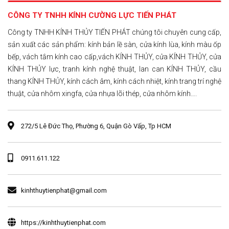
CÔNG TY TNHH KÍNH CƯỜNG LỰC TIẾN PHÁT
Công ty TNHH KÍNH THỦY TIẾN PHÁT chúng tôi chuyên cung cấp,
sản xuất các sản phẩm: kính bản lề sàn, cửa kính lùa, kính màu ốp
bếp, vách tắm kính cao cấp,vách KÍNH THỦY, cửa KÍNH THỦY, cửa
KÍNH THỦY lực, tranh kính nghệ thuật, lan can KÍNH THỦY, cầu
thang KÍNH THỦY, kính cách âm, kính cách nhiệt, kính trang trí nghệ
thuật, cửa nhôm xingfa, cửa nhựa lõi thép, cửa nhôm kính….
272/5 Lê Đức Thọ, Phường 6, Quận Gò Vấp, Tp HCM
0911.611.122
kinhthuytienphat@gmail.com
https://kinhthuytienphat.com