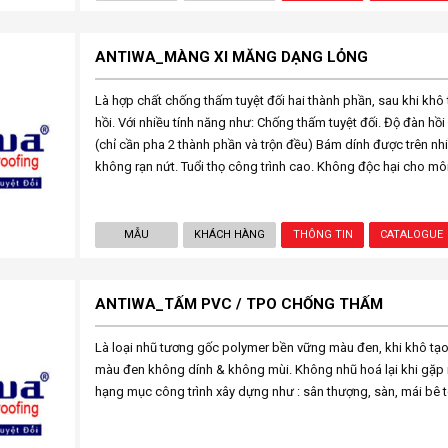
ANTIWA_MÀNG XI MĂNG DẠNG LỎNG
Là hợp chất chống thấm tuyệt đối hai thành phần, sau khi kh
hồi. Với nhiều tính năng như: Chống thấm tuyệt đối. Độ đàn hồi
(chỉ cần pha 2 thành phần và trộn đều) Bám dính được trên nhiề
không rạn nứt. Tuổi thọ công trình cao. Không độc hại cho môi
MẪU
KHÁCH HÀNG
THÔNG TIN
CATALOGUE
ANTIWA_TẤM PVC / TPO CHỐNG THẤM
Là loại nhũ tương gốc polymer bền vững màu đen, khi khô tạo
màu đen không dính & không mùi. Không nhũ hoá lại khi gặp
hạng mục công trình xây dựng như : sân thượng, sàn, mái bê t