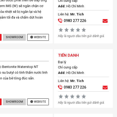
cao được phát triển để đáp ứng
Chỉ cung cấp
herm IMS (W) sẽ ngăn chặn cơ
Add:
Hồ Chí Minh
ỏa nhiệt sẽ bị ngăn lại và hệ
Liên hệ:
Mr. Tích
giảm tối đa và chấm dứt hoàn
0983 277 226
Hãy là người đầu tiên gửi đánh giá.
SHOWROOM
WEBSITE
TIẾN DANH
Đại lý
c Bentonite Waterstop NT
Chỉ cung cấp
su butyl có tính thấm nước linh
Add:
Hồ Chí Minh
ần của bê tông đúc sẵn.
Liên hệ:
Mr. Tích
0983 277 226
SHOWROOM
WEBSITE
Hãy là người đầu tiên gửi đánh giá.