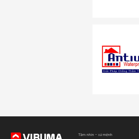
Tầm nhìn – sứ mệnh