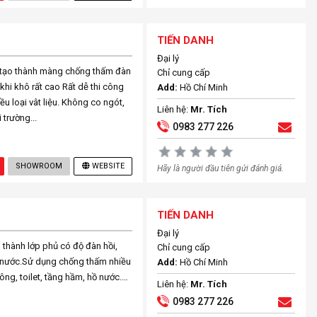
TIẾN DANH
Đại lý
ô tạo thành màng chống thấm đàn
Chỉ cung cấp
 khi khô rất cao Rất dễ thi công
Add:
Hồ Chí Minh
u loại vât liệu. Không co ngót,
Liên hệ:
Mr. Tích
 trường...
0983 277 226
SHOWROOM
WEBSITE
Hãy là người đầu tiên gửi đánh giá.
TIẾN DANH
Đại lý
 thành lớp phủ có độ đàn hồi,
Chỉ cung cấp
 nước.Sử dụng chống thấm nhiều
Add:
Hồ Chí Minh
ông, toilet, tầng hầm, hồ nước.…
Liên hệ:
Mr. Tích
0983 277 226