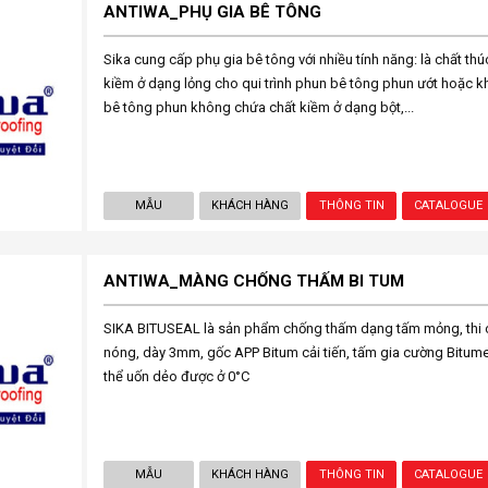
ANTIWA_PHỤ GIA BÊ TÔNG
Sika cung cấp phụ gia bê tông với nhiều tính năng: là chất th
kiềm ở dạng lỏng cho qui trình phun bê tông phun ướt hoặc kh
bê tông phun không chứa chất kiềm ở dạng bột,...
MẪU
KHÁCH HÀNG
THÔNG TIN
CATALOGUE
ANTIWA_MÀNG CHỐNG THẤM BI TUM
SIKA BITUSEAL là sản phẩm chống thấm dạng tấm mỏng, thi
nóng, dày 3mm, gốc APP Bitum cải tiến, tấm gia cường Bitumen
thể uốn dẻo được ở 0°C
MẪU
KHÁCH HÀNG
THÔNG TIN
CATALOGUE