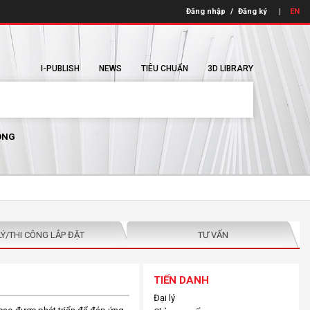
Đăng nhập
/
Đăng ký
EN
I-PUBLISH
NEWS
TIÊU CHUẨN
3D LIBRARY
ÔNG
LÝ/THI CÔNG LẮP ĐẶT
TƯ VẤN
TIẾN DANH
Đại lý