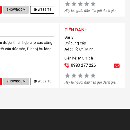
SHOWROOM
WEBSITE
Hãy là người đầu tiên gửi đánh giá.
TIẾN DANH
Đại lý
ơm được, thích hợp cho các công
Chỉ cung cấp
ết cấu đúc sẵn, Định vị bu lông,
Add:
Hồ Chí Minh
Liên hệ:
Mr. Tích
0983 277 226
SHOWROOM
WEBSITE
Hãy là người đầu tiên gửi đánh giá.