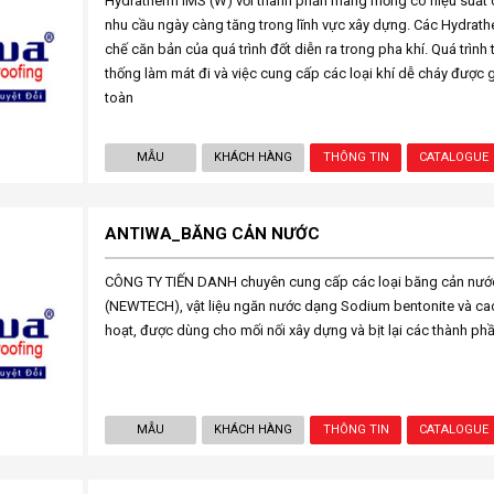
Hydratherm IMS (W) với thành phần màng mỏng có hiệu suất 
nhu cầu ngày càng tăng trong lĩnh vực xây dựng. Các Hydrat
chế căn bản của quá trình đốt diễn ra trong pha khí. Quá trình t
thống làm mát đi và việc cung cấp các loại khí dễ cháy được 
toàn
MẪU
KHÁCH HÀNG
THÔNG TIN
CATALOGUE
ANTIWA_BĂNG CẢN NƯỚC
CÔNG TY TIẾN DANH chuyên cung cấp các loại băng cản nướ
(NEWTECH), vật liệu ngăn nước dạng Sodium bentonite và cao 
hoạt, được dùng cho mối nối xây dựng và bịt lại các thành ph
MẪU
KHÁCH HÀNG
THÔNG TIN
CATALOGUE