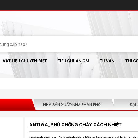
VẬT LIỆU CHUYÊN BIỆT
TIÊU CHUẨN CSI
TƯ VẤN
THI C
NHÀ SẢN XUẤT/NHÀ PHÂN PHỐI
ĐẠI 
ANTIWA_PHỦ CHỐNG CHÁY CÁCH NHIỆT