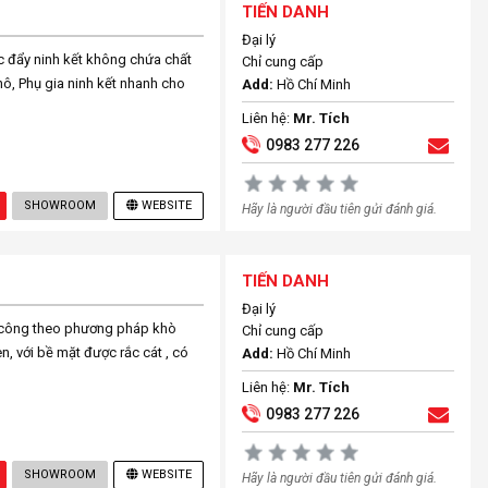
TIẾN DANH
Đại lý
úc đẩy ninh kết không chứa chất
Chỉ cung cấp
ô, Phụ gia ninh kết nhanh cho
Add:
Hồ Chí Minh
Liên hệ:
Mr. Tích
0983 277 226
SHOWROOM
WEBSITE
Hãy là người đầu tiên gửi đánh giá.
TIẾN DANH
Đại lý
 công theo phương pháp khò
Chỉ cung cấp
, với bề mặt được rắc cát , có
Add:
Hồ Chí Minh
Liên hệ:
Mr. Tích
0983 277 226
SHOWROOM
WEBSITE
Hãy là người đầu tiên gửi đánh giá.