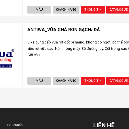
MẪU
KHÁCH HÀNG
THÔNG TIN
CATALOGUE
ANTIWA_VỮA CHÀ RON GẠCH/ ĐÁ
Sika cung cấp vữa rót gốc xi măng, không co ngót, có thể b
việc rót vữa sau: Nền móng máy, Bệ đường ray, Cột trong các k
Gối cầu,....
MẪU
KHÁCH HÀNG
THÔNG TIN
CATALOGUE
LIÊN HỆ
Tiêu chuẩn