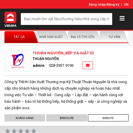
Đăng nhập
/
Đăng ký
EN
TẤT CẢ
NHÀ SẢN XUẤT/NHÀ PHÂN PHỐI
ĐẠI LÝ/THI CÔNG LẮP ĐẶT
TƯ VẤN
THUẬN NGUYÊN_BẾP VÀ GIẶT ỦI
THUẬN NGUYÊN
admin
028 3931 9193
Công ty TNHH Sản Xuất Thương mại Kỹ Thuật Thuận Nguyên là nhà cung
cấp cho khách hàng những dịch vụ chuyên nghiệp và hoàn hảo nhất
trong việc Tư vấn – Thiết kế - Cung cấp – Lắp đặt – vận hành cùng với
bảo hành – bảo trì hệ thống bếp, hệ thống giặt – sấy - ủi công nghiệp và
sản phẩm inox.
KHÁCH HÀNG
BROCHURE
WEBSITE