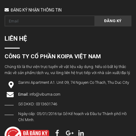
ĐĂNG KÝ NHẬN THÔNG TIN
ĐĂNG KÝ
LIÊN HỆ
CÔNG TY CỔ PHẦN KOIPA VIỆT NAM
Chúng tôi là thư viện trực tuyến về vật liệu xây dựng. Nếu có bất kỳ thắc
mắc về sản phẩm/dịch vụ, vui lòng liên hệ trực tiếp với nhà sản xuất/đại lý.
Sarimi Apartment A1. Unit 09, 74 Nguyen Co Thach, Thu Duc City
Email:
info@vibuma.com
Số DKKD: 0313601746
Ngày cấp: 05/01/2016 tại Sở Kế hoạch và Đầu tư Thành phố Hồ
Chí Minh.