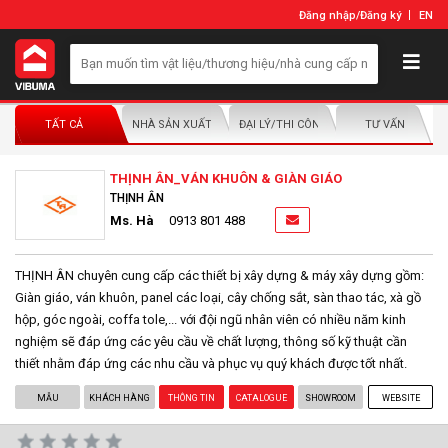
Đăng nhập
/
Đăng ký
EN
TẤT CẢ
NHÀ SẢN XUẤT/NHÀ PHÂN PHỐI
ĐẠI LÝ/THI CÔNG LẮP ĐẶT
TƯ VẤN
THỊNH ÂN_VÁN KHUÔN & GIÀN GIÁO
THỊNH ÂN
Ms. Hà
0913 801 488
THỊNH ÂN chuyên cung cấp các thiết bị xây dựng & máy xây dựng gồm:
Giàn giáo, ván khuôn, panel các loại, cây chống sắt, sàn thao tác, xà gồ
hộp, góc ngoài, coffa tole,... với đội ngũ nhân viên có nhiều năm kinh
nghiệm sẽ đáp ứng các yêu cầu về chất lượng, thông số kỹ thuật cần
thiết nhằm đáp ứng các nhu cầu và phục vụ quý khách được tốt nhất.
MẪU
KHÁCH HÀNG
THÔNG TIN
CATALOGUE
SHOWROOM
WEBSITE