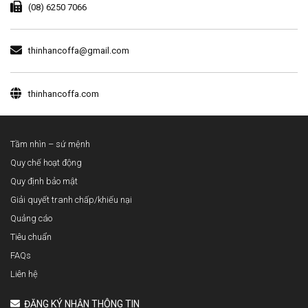
(08) 6250 7066
thinhancoffa@gmail.com
thinhancoffa.com
Tầm nhìn – sứ mệnh
Quy chế hoạt động
Quy định bảo mật
Giải quyết tranh chấp/khiếu nại
Quảng cáo
Tiêu chuẩn
FAQs
Liên hệ
ĐĂNG KÝ NHẬN THÔNG TIN