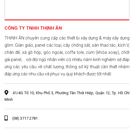
CÔNG TY TNHH THỊNH ÂN
THỊNH ÂN chuyên cung cấp các thiết bị xây dựng & máy xây dựng
gồm: Giàn giáo, panel các loại, cây chống sắt, sàn thao tác, kích V,
chân đế, xà gồ hộp, góc ngoài, coffa tole, cùm (khóa xoay), chốt
gài panel,... với đội ngũ nhân viên có nhiều năm kinh nghiệm sẽ đáp
ứng các yêu cầu về chất lượng, thông số kỹ thuật cần thiết nhằm
đáp ứng các nhu cầu và phục vụ quý khách được tốt nhất.
41/4G Tổ 10, Khu Phố 3, Phường Tân Thới Hiệp, Quận 12, Tp. Hồ Chí
Minh
(08) 3717 2781