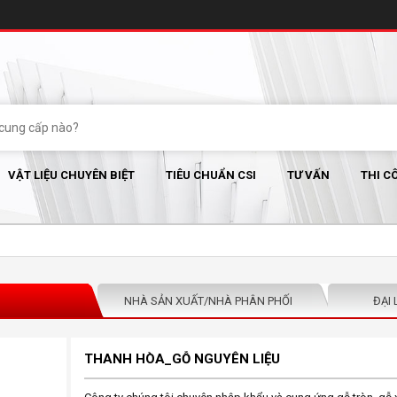
VẬT LIỆU CHUYÊN BIỆT
TIÊU CHUẨN CSI
TƯ VẤN
THI C
NHÀ SẢN XUẤT/NHÀ PHÂN PHỐI
ĐẠI 
THANH HÒA_GỖ NGUYÊN LIỆU