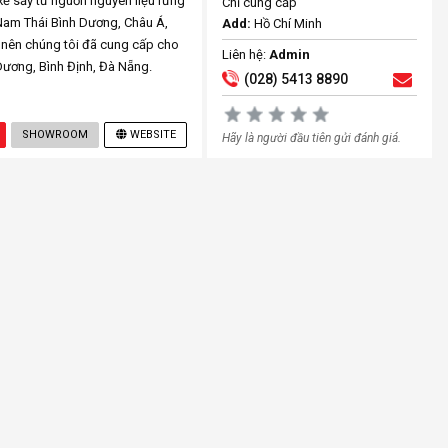
xẻ sấy từ nguồn nguyên liệu rừng
Chỉ cung cấp
 Nam Thái Bình Dương, Châu Á,
Add:
Hồ Chí Minh
nên chúng tôi đã cung cấp cho
Liên hệ:
Admin
Dương, Bình Định, Đà Nẵng.
(028) 5413 8890
SHOWROOM
WEBSITE
Hãy là người đầu tiên gửi đánh giá.