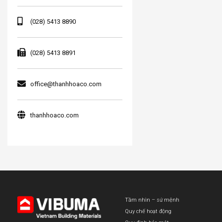
(028) 5413 8890
(028) 5413 8891
office@thanhhoaco.com
thanhhoaco.com
Tầm nhìn – sứ mệnh
Quy chế hoạt động