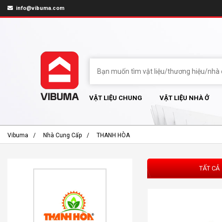
info@vibuma.com
VẬT LIỆU CHUNG
VẬT LIỆU NHÀ Ở
Vibuma
Nhà Cung Cấp
THANH HÒA
TẤT CẢ