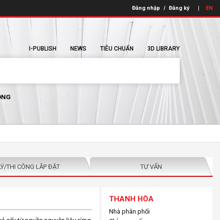
Đăng nhập
/
Đăng ký
EN
I-PUBLISH
NEWS
TIÊU CHUẨN
3D LIBRARY
ÔNG
LÝ/THI CÔNG LẮP ĐẶT
TƯ VẤN
THANH HÒA
Nhà phân phối