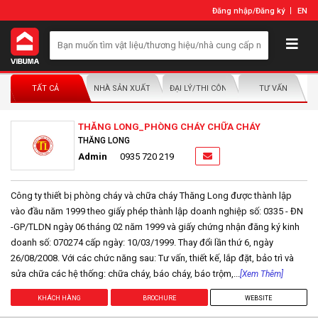
Đăng nhập
/
Đăng ký
EN
TẤT CẢ
NHÀ SẢN XUẤT/NHÀ PHÂN PHỐI
ĐẠI LÝ/THI CÔNG LẮP ĐẶT
TƯ VẤN
THĂNG LONG_PHÒNG CHÁY CHỮA CHÁY
THĂNG LONG
Admin
0935 720 219
Công ty thiết bị phòng cháy và chữa cháy Thăng Long được thành lập
vào đầu năm 1999 theo giấy phép thành lập doanh nghiệp số: 0335 - ĐN
-GP/TLDN ngày 06 tháng 02 năm 1999 và giấy chứng nhận đăng ký kinh
doanh số: 070274 cấp ngày: 10/03/1999. Thay đổi lần thứ 6, ngày
26/08/2008. Với các chức năng sau: Tư vấn, thiết kế, lắp đặt, bảo trì và
sửa chữa các hệ thống: chữa cháy, báo cháy, báo trộm,...
[Xem Thêm]
KHÁCH HÀNG
BROCHURE
WEBSITE