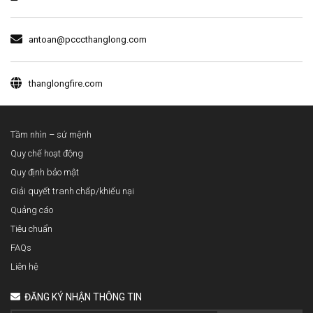
antoan@pcccthanglong.com
thanglongfire.com
Tầm nhìn – sứ mệnh
Quy chế hoạt động
Quy định bảo mật
Giải quyết tranh chấp/khiếu nại
Quảng cáo
Tiêu chuẩn
FAQs
Liên hệ
ĐĂNG KÝ NHẬN THÔNG TIN