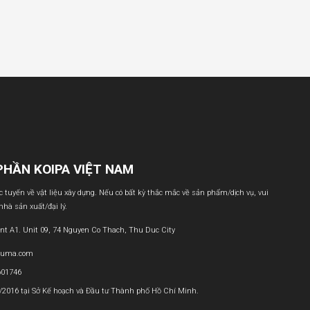
PHẦN KOIPA VIỆT NAM
ực tuyến về vật liệu xây dựng. Nếu có bất kỳ thắc mắc về sản phẩm/dịch vụ, vui
 nhà sản xuất/đại lý.
nt A1. Unit 09, 74 Nguyen Co Thach, Thu Duc City
buma.com
601746
1/2016 tại Sở Kế hoạch và Đầu tư Thành phố Hồ Chí Minh.