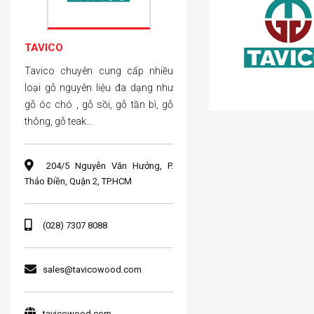
TAVICO
Tavico chuyên cung cấp nhiều
loại gỗ nguyên liệu đa dạng như
gỗ óc chó , gỗ sồi, gỗ tần bì, gỗ
thông, gỗ teak…
204/5 Nguyễn Văn Hưởng, P.
Thảo Điền, Quận 2, TP.HCM
(028) 7307 8088
sales@tavicowood.com
tavicowood.com