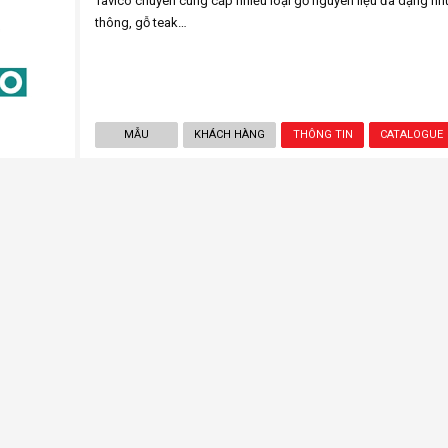
Tavico chuyên cung cấp nhiều loại gỗ nguyên liệu đa dạng như 
thông, gỗ teak…
MẪU
KHÁCH HÀNG
THÔNG TIN
CATALOGUE