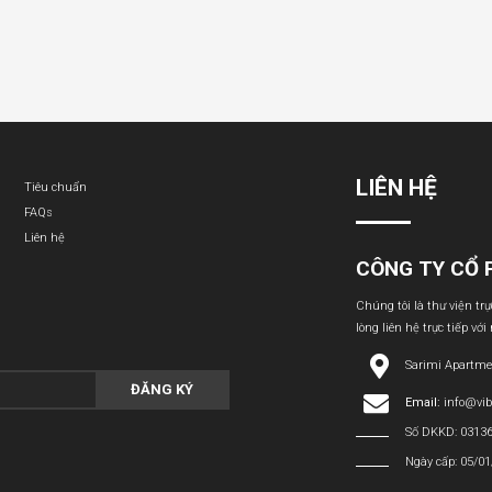
LIÊN HỆ
Tiêu chuẩn
FAQs
Liên hệ
CÔNG TY CỔ 
Chúng tôi là thư viện tr
lòng liên hệ trực tiếp với
Sarimi Apartme
ĐĂNG KÝ
Email:
info@vi
Số DKKD: 0313
Ngày cấp: 05/0