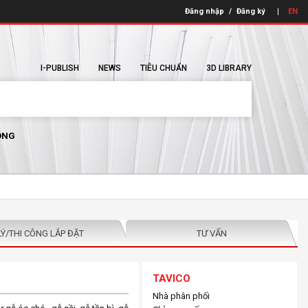
Đăng nhập
/
Đăng ký
EN
I-PUBLISH
NEWS
TIÊU CHUẨN
3D LIBRARY
ÔNG
LÝ/THI CÔNG LẮP ĐẶT
TƯ VẤN
TAVICO
Nhà phân phối