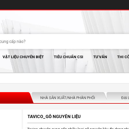
VẬT LIỆU CHUYÊN BIỆT
TIÊU CHUẨN CSI
TƯ VẤN
THI C
NHÀ SẢN XUẤT/NHÀ PHÂN PHỐI
ĐẠI 
TAVICO_GỖ NGUYÊN LIỆU