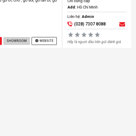
gỗ óc chó , gỗ sồi, gỗ tần bì, gỗ
Chỉ cung cấp
Add:
Hồ Chí Minh
Liên hệ:
Admin
(028) 7307 8088
SHOWROOM
WEBSITE
Hãy là người đầu tiên gửi đánh giá.