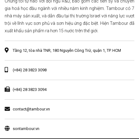
Chúng tôi tự hào với đội ngũ R&D, bao gồm các tiến sỹ và chuyên
gia hoá học đầu ngành với nhiều năm kinh nghiệm. Tambour có 7
nhà máy sản xuất, và dẫn đầu tại thị trường Israel với năng lực vượt
trội về lĩnh vực sơn phủ và sơn hiệu ứng đặc biệt. Hiện Tambour đã
xuất khẩu sản phẩm ra hơn 15 nước trên thế giới.
Tầng 12, tòa nhà TNR, 180 Nguyễn Công Trứ, quận 1, TP. HCM
(+84) 28 3823 3098
(+84) 28 3823 3094
contact@tambour.vn
sontambour.vn