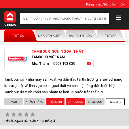
Đăng nhập
/
Đăng ký
EN
TẤT CẢ
NHÀ SẢN XUẤT/NHÀ PHÂN PHỐI
ĐẠI LÝ/THI CÔNG LẮP ĐẶT
TƯ VẤN
TAMBOUR_SƠN NGOẠI THẤT
TAMBOUR VIỆT NAM
Ms. Trâm
0908 193 030
Tambour có 7 nhà máy sản xuất, và dẫn đầu tại thị trường Israel với năng
lực vượt trội về lĩnh vực sơn ngoại thất và sơn hiệu ứng đặc biệt. Hiện
Tambour đã xuất khẩu sản phẩm ra hơn 15 nước trên thế giới.
MẪU
KHÁCH HÀNG
THÔNG TIN
CATALOGUE
SHOWROOM
WEBSITE
Hãy là người đầu tiên gửi đánh giá.