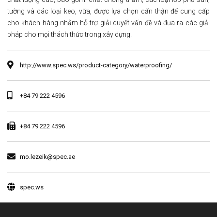
tường và các loại keo, vữa, được lựa chọn cẩn thận để cung cấp
cho khách hàng nhằm hỗ trợ giải quyết vấn đề và đưa ra các giải
pháp cho mọi thách thức trong xây dựng.
http://www.spec.ws/product-category/waterproofing/
+84 79 222 4596
+84 79 222 4596
mo.lezeik@spec.ae
spec.ws