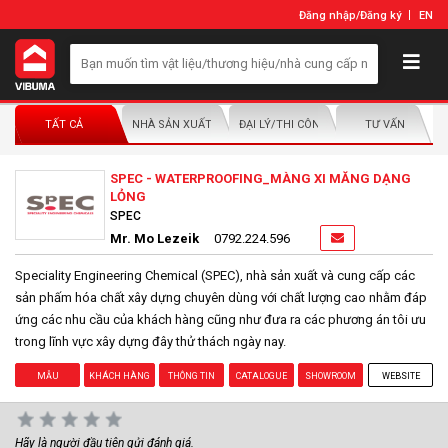
Đăng nhập
/
Đăng ký
EN
TẤT CẢ
NHÀ SẢN XUẤT/NHÀ PHÂN PHỐI
ĐẠI LÝ/THI CÔNG LẮP ĐẶT
TƯ VẤN
SPEC - WATERPROOFING_MÀNG XI MĂNG DẠNG
LỎNG
SPEC
Mr. Mo Lezeik
0792.224.596
Speciality Engineering Chemical (SPEC), nhà sản xuất và cung cấp các
sản phấm hóa chất xây dựng chuyên dùng với chất lượng cao nhằm đáp
ứng các nhu cầu của khách hàng cũng như đưa ra các phương án tôi ưu
trong lĩnh vực xây dựng đây thử thách ngày nay.
MẪU
KHÁCH HÀNG
THÔNG TIN
CATALOGUE
SHOWROOM
WEBSITE
Hãy là người đầu tiên gửi đánh giá.