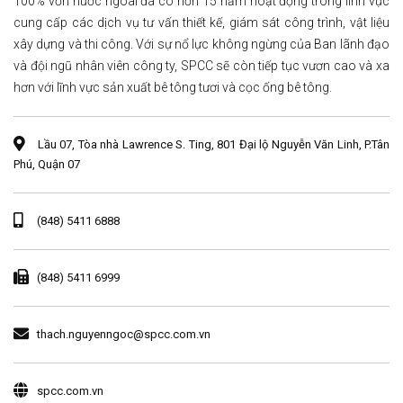
100% vốn nước ngoài đã có hơn 15 năm hoạt động trong lĩnh vực
cung cấp các dịch vụ tư vấn thiết kế, giám sát công trình, vật liệu
xây dựng và thi công. Với sự nổ lực không ngừng của Ban lãnh đạo
và đội ngũ nhân viên công ty, SPCC sẽ còn tiếp tục vươn cao và xa
hơn với lĩnh vực sản xuất bê tông tươi và cọc ống bê tông.
Lầu 07, Tòa nhà Lawrence S. Ting, 801 Đại lộ Nguyễn Văn Linh, P.Tân
Phú, Quận 07
(848) 5411 6888
(848) 5411 6999
thach.nguyenngoc@spcc.com.vn
spcc.com.vn