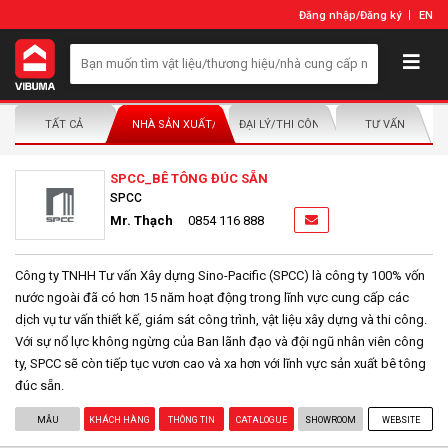
Đăng nhập
/
Đăng ký
EN
TẤT CẢ
NHÀ SẢN XUẤT/NHÀ PHÂN PHỐI
ĐẠI LÝ/THI CÔNG LẮP ĐẶT
TƯ VẤN
SPCC_BÊ TÔNG ĐÚC SẴN
SPCC
Mr. Thạch
0854 116 888
Công ty TNHH Tư vấn Xây dựng Sino-Pacific (SPCC) là công ty 100% vốn
nước ngoài đã có hơn 15 năm hoạt động trong lĩnh vực cung cấp các
dịch vụ tư vấn thiết kế, giám sát công trình, vật liệu xây dựng và thi công.
Với sự nổ lực không ngừng của Ban lãnh đạo và đội ngũ nhân viên công
ty, SPCC sẽ còn tiếp tục vươn cao và xa hơn với lĩnh vực sản xuất bê tông
đúc sẵn.
MẪU
KHÁCH HÀNG
THÔNG TIN
CATALOGUE
SHOWROOM
WEBSITE