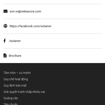
son.vv@vietaurora.com
https://facebook.com/solarivn
/solarivn
Brochure
Tầm nhìn – sứ mệnh
Quy chế hoạt động
Quy định bảo mật
Giải quyết tranh chấp/khiếu nại
Quảng cáo
Tiêu chuẩn