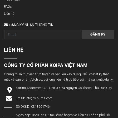
FAQs
Liên hệ
ĐĂNG KÝ NHẬN THÔNG TIN
ĐĂNG KÝ
LIÊN HỆ
CÔNG TY CỔ PHẦN KOIPA VIỆT NAM
Chúng tôi là thư viện trực tuyến về vật liệu xây dựng. Nếu có bất kỳ thắc
mắc về sản phẩm/dịch vụ, vui lòng liên hệ trực tiếp với nhà sản xuất/đại lý.
Sarimi Apartment A1. Unit 09, 74 Nguyen Co Thach, Thu Duc City
Email:
info@vibuma.com
Số DKKD: 0313601746
Ngày cấp: 05/01/2016 tại Sở Kế hoạch và Đầu tư Thành phố Hồ