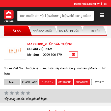
Đăng nhập
/
Đăng ký
EN
TẤT CẢ
NHÀ SẢN XUẤT/NHÀ PHÂN PHỐI
ĐẠI LÝ/THI CÔNG LẮP ĐẶT
TƯ VẤN
MARBURG_GIẤY DÁN TƯỜNG
SOLARI VIỆT NAM
Mr. Sơn
0909 506 879
Solari Việt Nam là đơn vị phân phối giấy dán tường của hãng Marburg từ
Đức.
MẪU
KHÁCH HÀNG
THÔNG TIN
CATALOGUE
SHOWROOM
WEBSITE
Hãy là người đầu tiên gửi đánh giá.