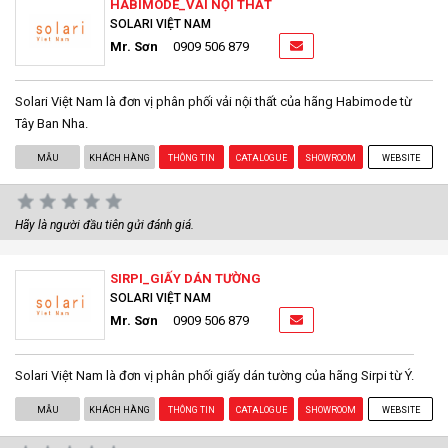
HABIMODE_VẢI NỘI THẤT
SOLARI VIỆT NAM
Mr. Sơn
0909 506 879
Solari Việt Nam là đơn vị phân phối vải nội thất của hãng Habimode từ
Tây Ban Nha.
MẪU
KHÁCH HÀNG
THÔNG TIN
CATALOGUE
SHOWROOM
WEBSITE
Hãy là người đầu tiên gửi đánh giá.
SIRPI_GIẤY DÁN TƯỜNG
SOLARI VIỆT NAM
Mr. Sơn
0909 506 879
Solari Việt Nam là đơn vị phân phối giấy dán tường của hãng Sirpi từ Ý.
MẪU
KHÁCH HÀNG
THÔNG TIN
CATALOGUE
SHOWROOM
WEBSITE