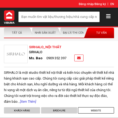
Đăng nhập
/
Đăng ký
EN
TẤT CẢ
NHÀ SẢN XUẤT/NHÀ PHÂN PHỐI
ĐẠI LÝ/THI CÔNG LẮP ĐẶT
TƯ VẤN
SIRHALO_NỘI THẤT
SIRHALO
Ms. Bao
0909 352 397
SIRHALO là một studio thiết kế nội thất và kiến trúc chuyên về thiết kế nhà
hàng khách sạn cao cấp. Chúng tôi cung cấp các giải pháp thiết kế riêng
biệt cho khách sạn, khu nghỉ dưỡng và nhà hàng. Mỗi khách hàng có thể
hi vọng về một dịch vụ ân cần, riêng tư từ đội ngũ thiết kế của chúng tôi.
Chúng tôi vượt trội trong việc cho ra đời các thiết kế thực sự độc đáo,
đảm bảo...
[Xem Thêm]
KHÁCH HÀNG
BROCHURE
WEBSITE