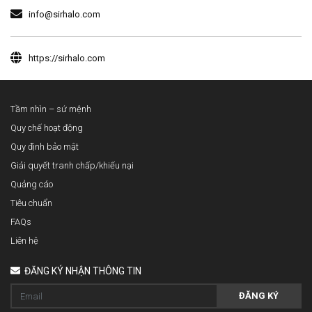
info@sirhalo.com
https://sirhalo.com
Tầm nhìn – sứ mệnh
Quy chế hoạt động
Quy định bảo mật
Giải quyết tranh chấp/khiếu nại
Quảng cáo
Tiêu chuẩn
FAQs
Liên hệ
ĐĂNG KÝ NHẬN THÔNG TIN
ĐĂNG KÝ