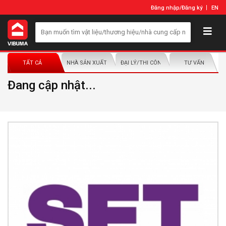
Đăng nhập
/
Đăng ký
EN
TẤT CẢ
NHÀ SẢN XUẤT/NHÀ PHÂN PHỐI
ĐẠI LÝ/THI CÔNG LẮP ĐẶT
TƯ VẤN
Đang cập nhật...