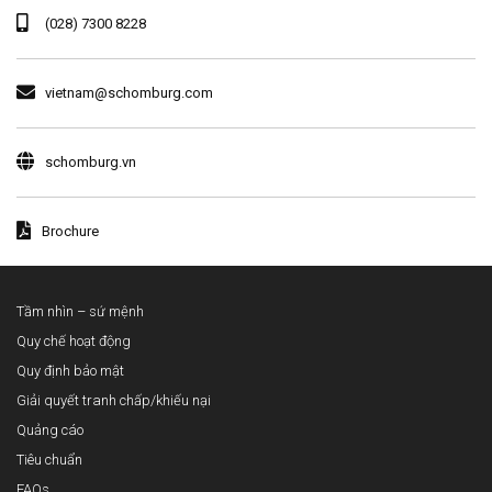
(028) 7300 8228
vietnam@schomburg.com
schomburg.vn
Brochure
Tầm nhìn – sứ mệnh
Quy chế hoạt động
Quy định bảo mật
Giải quyết tranh chấp/khiếu nại
Quảng cáo
Tiêu chuẩn
FAQs