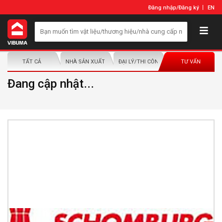
Đăng nhập
/
Đăng ký
EN
TẤT CẢ
NHÀ SẢN XUẤT/NHÀ PHÂN PHỐI
ĐẠI LÝ/THI CÔNG LẮP ĐẶT
TƯ VẤN
Đang cập nhật...