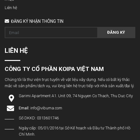
Liên hệ
ĐĂNG KÝ NHẬN THÔNG TIN
ĐĂNG KÝ
LIÊN HỆ
CÔNG TY CỔ PHẦN KOIPA VIỆT NAM
Chúng tôi là thư viện trực tuyến về vật liệu xây dựng. Nếu có bất kỳ thắc
mắc về sản phẩm/dịch vụ, vui lòng liên hệ trực tiếp với nhà sản xuất/đại lý.
Sarimi Apartment A1. Unit 09, 74 Nguyen Co Thach, Thu Duc City
Email:
info@vibuma.com
Số DKKD: 0313601746
Ngày cấp: 05/01/2016 tại Sở Kế hoạch và Đầu tư Thành phố Hồ
Chí Minh.