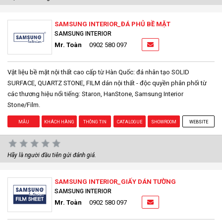
SAMSUNG INTERIOR_ĐÁ PHỦ BỀ MẶT
SAMSUNG INTERIOR
Mr. Toàn
0902 580 097
Vật liệu bề mặt nội thất cao cấp từ Hàn Quốc: đá nhân tạo SOLID
SURFACE, QUARTZ STONE, FILM dán nội thất - độc quyền phân phối từ
các thương hiệu nổi tiếng: Staron, HanStone, Samsung Interior
Stone/Film.
MẪU
KHÁCH HÀNG
THÔNG TIN
CATALOGUE
SHOWROOM
WEBSITE
Hãy là người đầu tiên gửi đánh giá.
SAMSUNG INTERIOR_GIẤY DÁN TƯỜNG
SAMSUNG INTERIOR
Mr. Toàn
0902 580 097