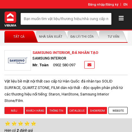
Đăng nhập
/
Đăng ký
EN
TẤT CẢ
NHÀ SẢN XUẤT/NHÀ PHÂN PHỐI
ĐẠI LÝ/THI CÔNG LẮP ĐẶT
TƯ VẤN
SAMSUNG INTERIOR_ĐÁ NHÂN TẠO
SAMSUNG INTERIOR
Mr. Toàn
0902 580 097
Vật liệu bề mặt nội thất cao cấp từ Hàn Quốc: đá nhân tạo SOLID
SURFACE, QUARTZ STONE, FILM dán nội thất - độc quyền phân phối từ
các thương hiệu nổi tiếng: Staron, HanStone, Samsung Interior
Stone/Film.
MẪU
KHÁCH HÀNG
THÔNG TIN
CATALOGUE
SHOWROOM
WEBSITE
Hiện có
2
đánh giá