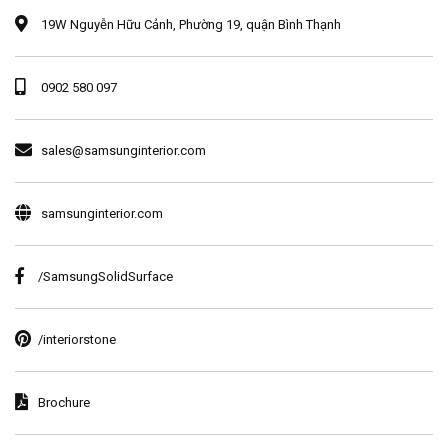
19W Nguyễn Hữu Cảnh, Phường 19, quận Bình Thạnh
0902 580 097
sales@samsunginterior.com
samsunginterior.com
/SamsungSolidSurface
/interiorstone
Brochure