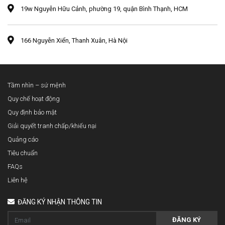
19w Nguyễn Hữu Cảnh, phường 19, quận Bình Thạnh, HCM
166 Nguyễn Xiển, Thanh Xuân, Hà Nội
Tầm nhìn – sứ mệnh
Quy chế hoạt động
Quy định bảo mật
Giải quyết tranh chấp/khiếu nại
Quảng cáo
Tiêu chuẩn
FAQs
Liên hệ
ĐĂNG KÝ NHẬN THÔNG TIN
ĐĂNG KÝ