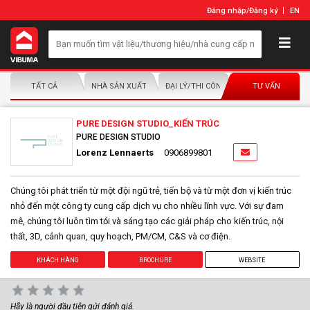
Đăng nhập
/
Đăng ký
EN
TẤT CẢ
NHÀ SẢN XUẤT/NHÀ PHÂN PHỐI
ĐẠI LÝ/THI CÔNG LẮP ĐẶT
TƯ VẤN
PURE DESIGN STUDIO_KIẾN TRÚC
PURE DESIGN STUDIO
Lorenz Lennaerts
0906899801
Chúng tôi phát triển từ một đội ngũ trẻ, tiến bộ và từ một đơn vị kiến trúc
nhỏ đến một công ty cung cấp dịch vụ cho nhiều lĩnh vực. Với sự đam
mê, chúng tôi luôn tìm tỏi và sáng tạo các giải pháp cho kiến trúc, nội
thất, 3D, cảnh quan, quy hoạch, PM/CM, C&S và cơ điện.
KHÁCH HÀNG
BROCHURE
WEBSITE
Hãy là người đầu tiên gửi đánh giá.