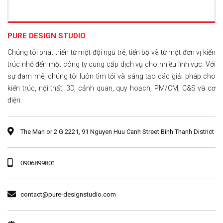
PURE DESIGN STUDIO
Chúng tôi phát triển từ một đội ngũ trẻ, tiến bộ và từ một đơn vị kiến
trúc nhỏ đến một công ty cung cấp dịch vụ cho nhiều lĩnh vực. Với
sự đam mê, chúng tôi luôn tìm tỏi và sáng tạo các giải pháp cho
kiến trúc, nội thất, 3D, cảnh quan, quy hoạch, PM/CM, C&S và cơ
điện.
The Man or 2 G 2221, 91 Nguyen Huu Canh Street Binh Thanh District
0906899801
contact@pure-designstudio.com