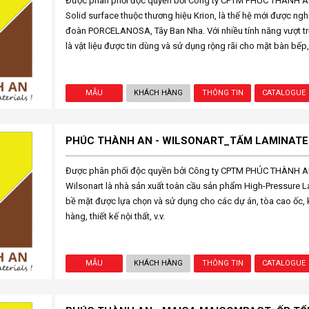
Được phân phối độc quyền bởi Công ty CPTM PHÚC THÀNH AN 
Solid surface thuộc thương hiệu Krion, là thế hệ mới được nghi
đoàn PORCELANOSA, Tây Ban Nha. Với nhiều tính năng vượt trộ
là vật liệu được tin dùng và sử dụng rộng rãi cho mặt bàn bếp, tủ
MẪU
KHÁCH HÀNG
THÔNG TIN
CATALOGUE
PHÚC THÀNH AN - WILSONART_TẤM LAMINATE
Được phân phối độc quyền bởi Công ty CPTM PHÚC THÀNH AN t
Wilsonart là nhà sản xuất toàn cầu sản phẩm High-Pressure La
bề mặt được lựa chọn và sử dụng cho các dự án, tòa cao ốc,
hàng, thiết kế nội thất, v.v.
MẪU
KHÁCH HÀNG
THÔNG TIN
CATALOGUE