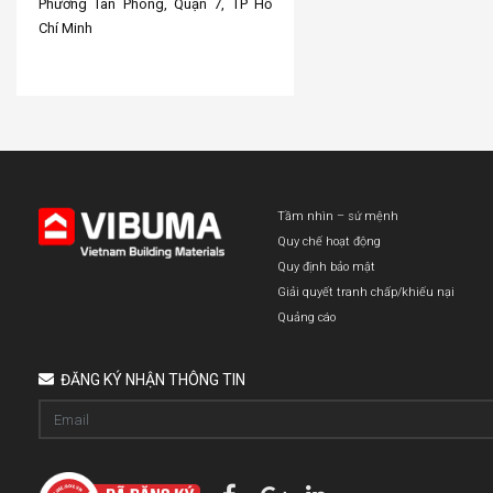
Phường Tân Phong, Quận 7, TP Hồ
Chí Minh
Tầm nhìn – sứ mệnh
Quy chế hoạt động
Quy định bảo mật
Giải quyết tranh chấp/khiếu nại
Quảng cáo
ĐĂNG KÝ NHẬN THÔNG TIN