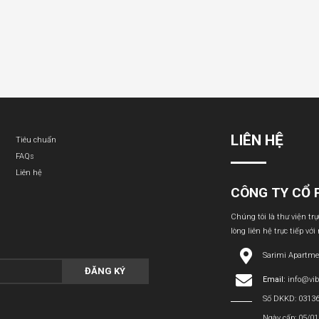
LIÊN HỆ
Tiêu chuẩn
FAQs
Liên hệ
CÔNG TY CỔ 
Chúng tôi là thư viện tr
lòng liên hệ trực tiếp với
Sarimi Apartme
ĐĂNG KÝ
Email:
info@vi
Số DKKD: 0313
Ngày cấp: 05/0