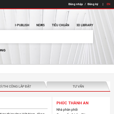
Đăng nhập
/
Đăng ký
EN
I-PUBLISH
NEWS
TIÊU CHUẨN
3D LIBRARY
ÔNG
LÝ/THI CÔNG LẮP ĐẶT
TƯ VẤN
PHÚC THÀNH AN
Nhà phân phối