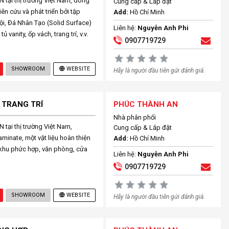
tại thị trường Việt Nam, dòng
Cung cấp & Lắp đặt
ên cứu và phát triển bởi tập
Add:
Hồ Chí Minh
i, Đá Nhân Tạo (Solid Surface)
Liên hệ:
Nguyễn Anh Phi
 vanity, ốp vách, trang trí, v.v.
0907719729
SHOWROOM
WEBSITE
Hãy là người đầu tiên gửi đánh giá.
 TRANG TRÍ
PHÚC THÀNH AN
Nhà phân phối
ại thị trường Việt Nam,
Cung cấp & Lắp đặt
minate, một vật liệu hoàn thiện
Add:
Hồ Chí Minh
 khu phức hợp, văn phòng, cửa
Liên hệ:
Nguyễn Anh Phi
0907719729
SHOWROOM
WEBSITE
Hãy là người đầu tiên gửi đánh giá.