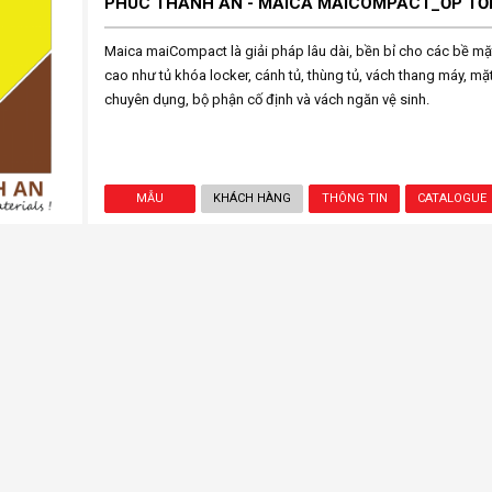
PHÚC THÀNH AN - MAICA MAICOMPACT_ỐP TỔ
Maica maiCompact là giải pháp lâu dài, bền bỉ cho các bề mặ
cao như tủ khóa locker, cánh tủ, thùng tủ, vách thang máy, mặt
chuyên dụng, bộ phận cố định và vách ngăn vệ sinh.
MẪU
KHÁCH HÀNG
THÔNG TIN
CATALOGUE