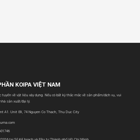
PHẦN KOIPA VIỆT NAM
ực tuyến về vật liệu xây dựng. Nếu có bất kỳ thắc mắc về sản phẩm/dịch vụ, vui
 nhà sản xuất/đại lý.
nt A1. Unit 09, 74 Nguyen Co Thach, Thu Duc City
buma.com
601746
1/2016 tại Sở Kế hoạch và Đầu tư Thành phố Hồ Chí Minh.