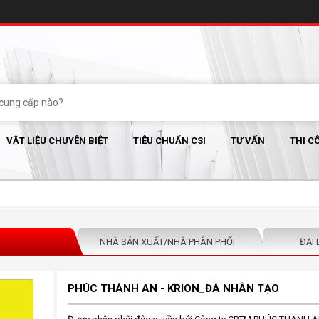
VẬT LIỆU CHUYÊN BIỆT
TIÊU CHUẨN CSI
TƯ VẤN
THI C
NHÀ SẢN XUẤT/NHÀ PHÂN PHỐI
ĐẠI 
PHÚC THÀNH AN - KRION_ĐÁ NHÂN TẠO