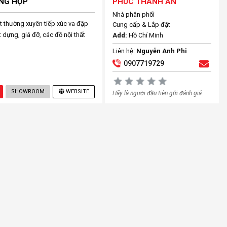
NG HỢP
PHÚC THÀNH AN
Nhà phân phối
t thường xuyên tiếp xúc va đập
Cung cấp & Lắp đặt
 dựng, giá đỡ, các đồ nội thất
Add:
Hồ Chí Minh
Liên hệ:
Nguyễn Anh Phi
0907719729
SHOWROOM
WEBSITE
Hãy là người đầu tiên gửi đánh giá.