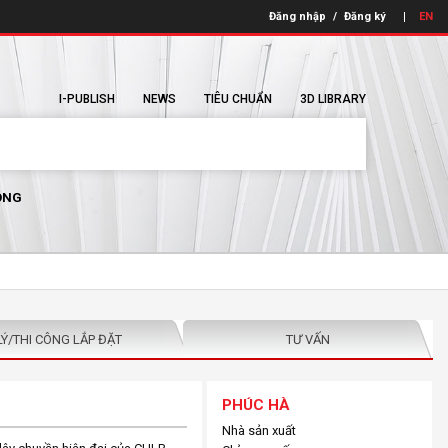
Đăng nhập
/
Đăng ký
EN
I-PUBLISH
NEWS
TIÊU CHUẨN
3D LIBRARY
ÔNG
LÝ/THI CÔNG LẮP ĐẶT
TƯ VẤN
PHÚC HÀ
Nhà sản xuất