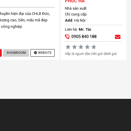
PHÚC HÀ
Nhà sản xuất
chuyền hiện đại của CHLB Đức,
Chỉ cung cấp
t lượng cao, bền, mẫu mã đẹp
Add:
Hà Nội
 công nghiệp.
Liên hệ:
Mr. Tài
0905 840 188
SHOWROOM
WEBSITE
Hãy là người đầu tiên gửi đánh giá.