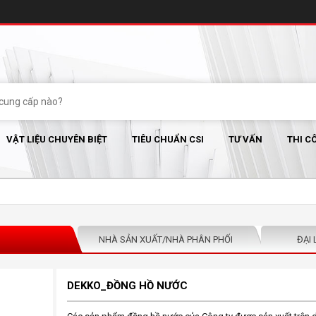
VẬT LIỆU CHUYÊN BIỆT
TIÊU CHUẨN CSI
TƯ VẤN
THI C
NHÀ SẢN XUẤT/NHÀ PHÂN PHỐI
ĐẠI 
DEKKO_ĐỒNG HỒ NƯỚC