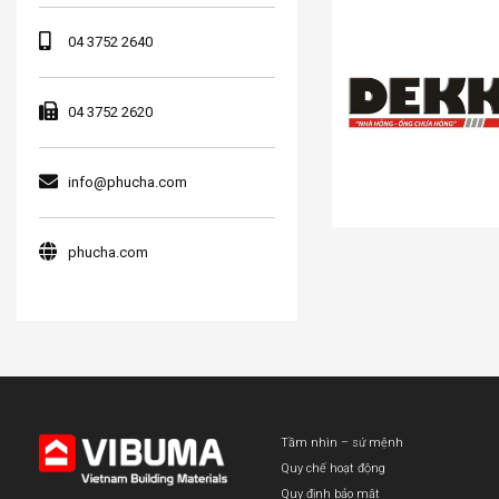
04 3752 2640
04 3752 2620
info@phucha.com
phucha.com
Tầm nhìn – sứ mệnh
Quy chế hoạt động
Quy định bảo mật