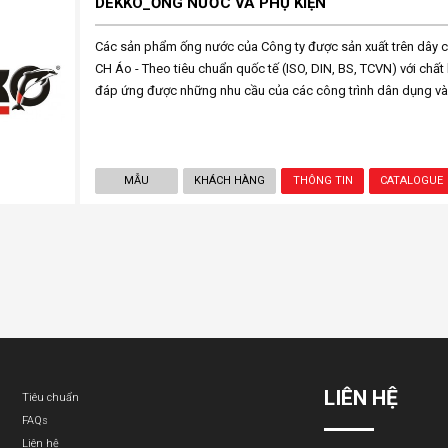
DEKKO_ỐNG NƯỚC VÀ PHỤ KIỆN
Các sản phẩm ống nước của Công ty được sản xuất trên dây 
CH Áo - Theo tiêu chuẩn quốc tế (ISO, DIN, BS, TCVN) với chấ
đáp ứng được những nhu cầu của các công trình dân dụng và
MẪU
KHÁCH HÀNG
THÔNG TIN
CATALOGUE
LIÊN HỆ
Tiêu chuẩn
FAQs
Liên hệ