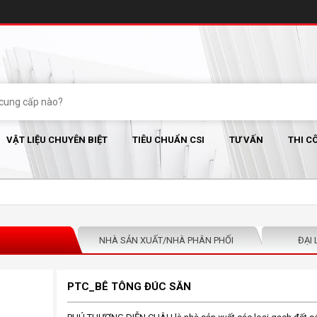
VẬT LIỆU CHUYÊN BIỆT
TIÊU CHUẨN CSI
TƯ VẤN
THI C
NHÀ SẢN XUẤT/NHÀ PHÂN PHỐI
ĐẠI 
PTC_BÊ TÔNG ĐÚC SẴN