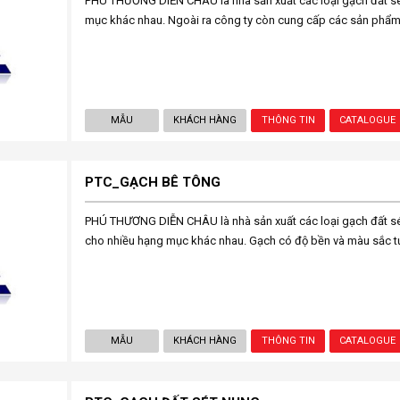
PHÚ THƯƠNG DIỄN CHÂU là nhà sản xuất các loại gạch đất s
mục khác nhau. Ngoài ra công ty còn cung cấp các sản phẩm
MẪU
KHÁCH HÀNG
THÔNG TIN
CATALOGUE
PTC_GẠCH BÊ TÔNG
PHÚ THƯƠNG DIỄN CHÂU là nhà sản xuất các loại gạch đất s
cho nhiều hạng mục khác nhau. Gạch có độ bền và màu sắc t
MẪU
KHÁCH HÀNG
THÔNG TIN
CATALOGUE