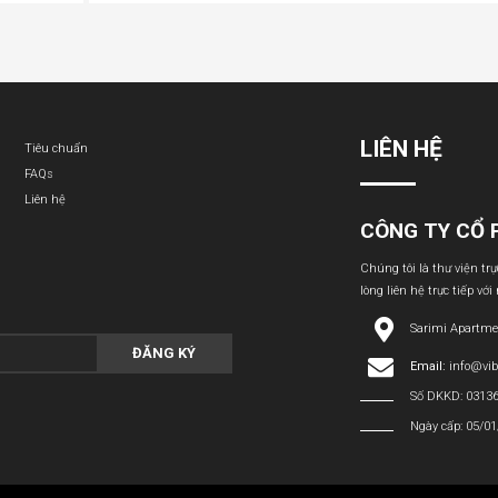
LIÊN HỆ
Tiêu chuẩn
FAQs
Liên hệ
CÔNG TY CỔ 
Chúng tôi là thư viện tr
lòng liên hệ trực tiếp với
Sarimi Apartme
ĐĂNG KÝ
Email:
info@vi
Số DKKD: 0313
Ngày cấp: 05/0