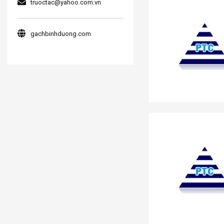
truoctac@yahoo.com.vn
gachbinhduong.com