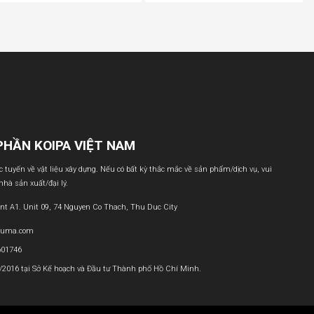
PHẦN KOIPA VIỆT NAM
ực tuyến về vật liệu xây dựng. Nếu có bất kỳ thắc mắc về sản phẩm/dịch vụ, vui
 nhà sản xuất/đại lý.
nt A1. Unit 09, 74 Nguyen Co Thach, Thu Duc City
buma.com
601746
1/2016 tại Sở Kế hoạch và Đầu tư Thành phố Hồ Chí Minh.