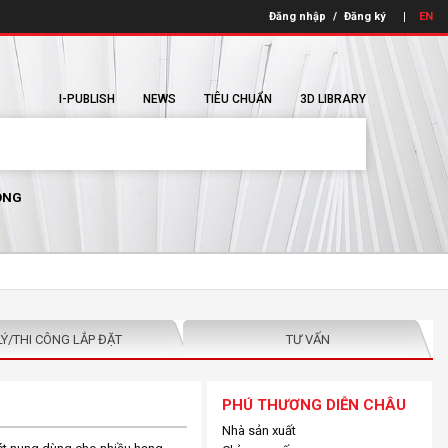
Đăng nhập
/
Đăng ký
EN
I-PUBLISH
NEWS
TIÊU CHUẨN
3D LIBRARY
ÔNG
LÝ/THI CÔNG LẮP ĐẶT
TƯ VẤN
PHÚ THƯƠNG DIỄN CHÂU
Nhà sản xuất