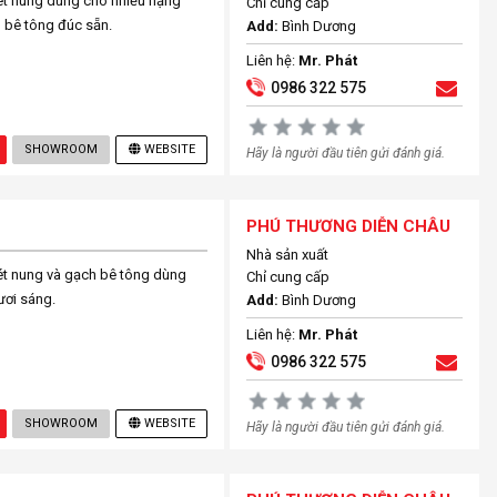
ét nung dùng cho nhiều hạng
Chỉ cung cấp
 bê tông đúc sẵn.
Add:
Bình Dương
Liên hệ:
Mr. Phát
0986 322 575
SHOWROOM
WEBSITE
Hãy là người đầu tiên gửi đánh giá.
PHÚ THƯƠNG DIỄN CHÂU
Nhà sản xuất
ét nung và gạch bê tông dùng
Chỉ cung cấp
ươi sáng.
Add:
Bình Dương
Liên hệ:
Mr. Phát
0986 322 575
SHOWROOM
WEBSITE
Hãy là người đầu tiên gửi đánh giá.