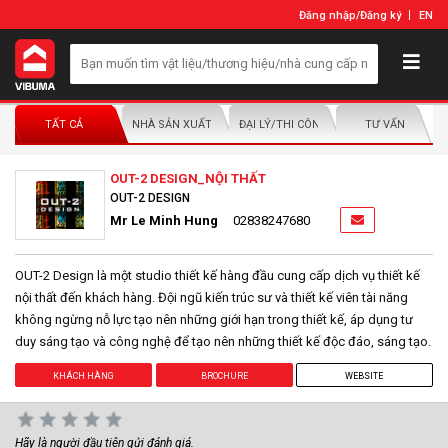
Đăng nhập
/
Đăng ký
EN
TẤT CẢ
NHÀ SẢN XUẤT/NHÀ PHÂN PHỐI
ĐẠI LÝ/THI CÔNG LẮP ĐẶT
TƯ VẤN
OUT-2 DESIGN_NỘI THẤT
OUT-2 DESIGN
Mr Le Minh Hung
02838247680
OUT-2 Design là một studio thiết kế hàng đầu cung cấp dịch vụ thiết kế
nội thất đến khách hàng. Đội ngũ kiến trúc sư và thiết kế viên tài năng
không ngừng nỗ lực tạo nên những giới hạn trong thiết kế, áp dụng tư
duy sáng tạo và công nghệ để tạo nên những thiết kế độc đáo, sáng tạo.
KHÁCH HÀNG
BROCHURE
WEBSITE
Hãy là người đầu tiên gửi đánh giá.