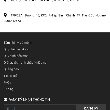
179/28A, Đường 45, KP6, P.Hiệp Bình Chánh, TP. Thủ Đức Hotline:
0966412663
Tầm nhìn – sứ mệnh
Quy chế hoạt động
Quy định bảo mật
Giải quyết tranh chấp/khiếu nại
Quảng cáo
Tiêu chuẩn
FAQs
Liên hệ
ĐĂNG KÝ NHẬN THÔNG TIN
ĐĂNG KÝ