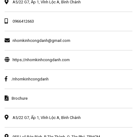
A5/22 G7, Ấp 1, Vĩnh Lộc A, Bình Chánh
0966412663
nhomkinhcongdanh@gmail.com
https://nhomkinhcongdanh.com
/nhomkinhcongdanh
Brochure
A5/22 G7, Ấp 1, Vĩnh Lộc A, Bình Chánh
955 Luỹ Bán Bích, P. Tân Thành, Q. Tân Phú, TP.HCM