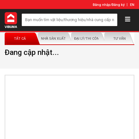
Đăng nhập
/
Đăng ký
EN
TẤT CẢ
NHÀ SẢN XUẤT/NHÀ PHÂN PHỐI
ĐẠI LÝ/THI CÔNG LẮP ĐẶT
TƯ VẤN
Đang cập nhật...