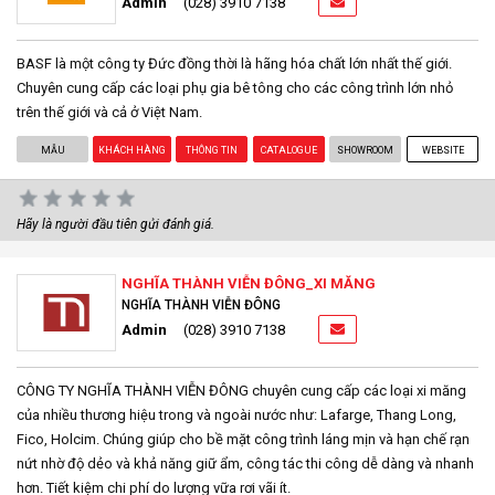
Admin
(028) 3910 7138
BASF là một công ty Đức đồng thời là hãng hóa chất lớn nhất thế giới.
Chuyên cung cấp các loại phụ gia bê tông cho các công trình lớn nhỏ
trên thế giới và cả ở Việt Nam.
MẪU
KHÁCH HÀNG
THÔNG TIN
CATALOGUE
SHOWROOM
WEBSITE
Hãy là người đầu tiên gửi đánh giá.
NGHĨA THÀNH VIỄN ĐÔNG_XI MĂNG
NGHĨA THÀNH VIỄN ĐÔNG
Admin
(028) 3910 7138
CÔNG TY NGHĨA THÀNH VIỄN ĐÔNG chuyên cung cấp các loại xi măng
của nhiều thương hiệu trong và ngoài nước như: Lafarge, Thang Long,
Fico, Holcim. Chúng giúp cho bề mặt công trình láng mịn và hạn chế rạn
nứt nhờ độ dẻo và khả năng giữ ẩm, công tác thi công dễ dàng và nhanh
hơn. Tiết kiệm chi phí do lượng vữa rơi vãi ít.