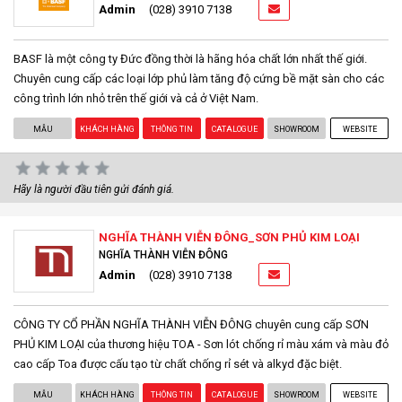
Admin
(028) 3910 7138
BASF là một công ty Đức đồng thời là hãng hóa chất lớn nhất thế giới.
Chuyên cung cấp các loại lớp phủ làm tăng độ cứng bề mặt sàn cho các
công trình lớn nhỏ trên thế giới và cả ở Việt Nam.
MẪU
KHÁCH HÀNG
THÔNG TIN
CATALOGUE
SHOWROOM
WEBSITE
Hãy là người đầu tiên gửi đánh giá.
NGHĨA THÀNH VIỄN ĐÔNG_SƠN PHỦ KIM LOẠI
NGHĨA THÀNH VIỄN ĐÔNG
Admin
(028) 3910 7138
CÔNG TY CỔ PHẦN NGHĨA THÀNH VIỄN ĐÔNG chuyên cung cấp SƠN
PHỦ KIM LOẠI của thương hiệu TOA - Sơn lót chống rỉ màu xám và màu đỏ
cao cấp Toa được cấu tạo từ chất chống rỉ sét và alkyd đặc biệt.
MẪU
KHÁCH HÀNG
THÔNG TIN
CATALOGUE
SHOWROOM
WEBSITE