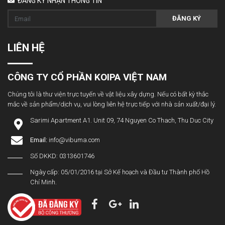
ĐĂNG KÝ NHẬN THÔNG TIN
ĐĂNG KÝ
LIÊN HỆ
CÔNG TY CỔ PHẦN KOIPA VIỆT NAM
Chúng tôi là thư viện trực tuyến về vật liệu xây dựng. Nếu có bất kỳ thắc
mắc về sản phẩm/dịch vụ, vui lòng liên hệ trực tiếp với nhà sản xuất/đại lý.
Sarimi Apartment A1. Unit 09, 74 Nguyen Co Thach, Thu Duc City
Email:
info@vibuma.com
Số DKKD: 0313601746
Ngày cấp: 05/01/2016 tại Sở Kế hoạch và Đầu tư Thành phố Hồ
Chí Minh.