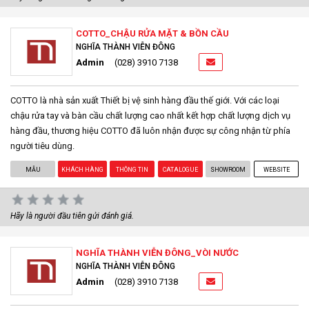
COTTO_CHẬU RỬA MẶT & BỒN CẦU
NGHĨA THÀNH VIỄN ĐÔNG
Admin
(028) 3910 7138
COTTO là nhà sản xuất Thiết bị vệ sinh hàng đầu thế giới. Với các loại
chậu rửa tay và bàn cầu chất lượng cao nhất kết hợp chất lượng dịch vụ
hàng đầu, thương hiệu COTTO đã luôn nhận được sự công nhận từ phía
người tiêu dùng.
MẪU
KHÁCH HÀNG
THÔNG TIN
CATALOGUE
SHOWROOM
WEBSITE
Hãy là người đầu tiên gửi đánh giá.
NGHĨA THÀNH VIỄN ĐÔNG_VÒI NƯỚC
NGHĨA THÀNH VIỄN ĐÔNG
Admin
(028) 3910 7138