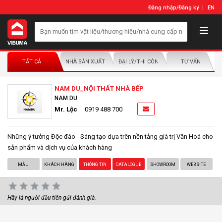
Đăng nhập
/
Đăng ký
EN
TẤT CẢ
NHÀ SẢN XUẤT/NHÀ PHÂN PHỐI
ĐẠI LÝ/THI CÔNG LẮP ĐẶT
TƯ VẤN
NAM DU_NỘI THẤT NHÀ BẾP
NAM DU
Mr. Lộc
0919 488 700
Những ý tưởng Độc đáo - Sáng tạo dựa trên nền tảng giá trị Văn Hoá cho
sản phẩm và dịch vụ của khách hàng
MẪU
KHÁCH HÀNG
THÔNG TIN
CATALOGUE
SHOWROOM
WEBSITE
Hãy là người đầu tiên gửi đánh giá.