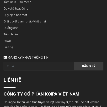
Tầm nhìn – sứ mệnh
Quy chế hoạt động
Quy định bảo mật
Giải quyết tranh chấp/khiếu nại
Quảng cáo
Tiêu chuẩn
FAQs
Liên hệ
ĐĂNG KÝ NHẬN THÔNG TIN
ĐĂNG KÝ
LIÊN HỆ
CÔNG TY CỔ PHẦN KOIPA VIỆT NAM
Chúng tôi là thư viện trực tuyến về vật liệu xây dựng. Nếu có bất kỳ thắc
mắc về sản phẩm/dịch vụ, vui lòng liên hệ trực tiếp với nhà sản xuất/đại lý.