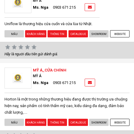
MỸ Á
Ms. Nga
0903 671 215
Uniflow là thương hiệu cửa cuốn và cửa lùa từ Nhật.
MẪU
KHÁCH HÀNG
THÔNG TIN
CATALOGUE
SHOWROOM
WEBSITE
Hãy là người đầu tiên gửi đánh giá.
MỸ Á_CỬA CHÍNH
MỸ Á
Ms. Nga
0903 671 215
Horton là một trong những thương hiệu đang được thị trường ưa chuộng
hiện nay, sản phẩm có tính thẩm mỹ cao, kiểu dáng đa dạng, đảm bảo
chất lượng,....
MẪU
KHÁCH HÀNG
THÔNG TIN
CATALOGUE
SHOWROOM
WEBSITE