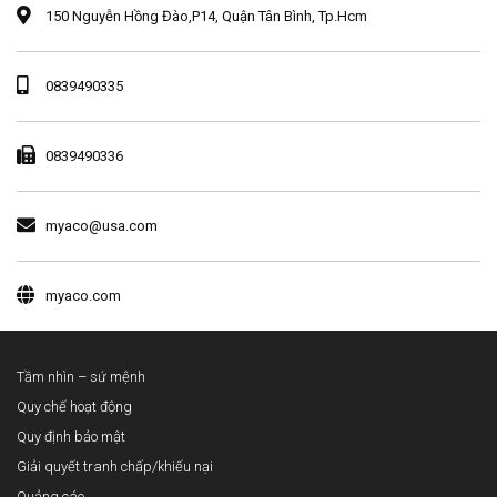
150 Nguyễn Hồng Đào,P14, Quận Tân Bình, Tp.Hcm
0839490335
0839490336
myaco@usa.com
myaco.com
Tầm nhìn – sứ mệnh
Quy chế hoạt động
Quy định bảo mật
Giải quyết tranh chấp/khiếu nại
Quảng cáo