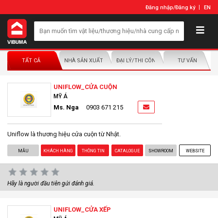
Đăng nhập
/
Đăng ký
EN
TẤT CẢ
NHÀ SẢN XUẤT/NHÀ PHÂN PHỐI
ĐẠI LÝ/THI CÔNG LẮP ĐẶT
TƯ VẤN
UNIFLOW_CỬA CUỘN
MỸ Á
Ms. Nga
0903 671 215
Uniflow là thương hiệu cửa cuộn từ Nhật.
MẪU
KHÁCH HÀNG
THÔNG TIN
CATALOGUE
SHOWROOM
WEBSITE
Hãy là người đầu tiên gửi đánh giá.
UNIFLOW_CỬA XẾP