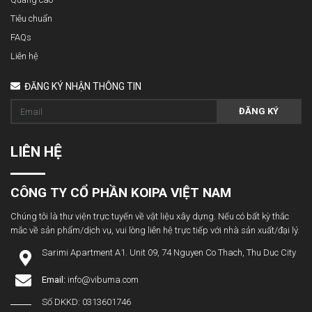
Tiêu chuẩn
FAQs
Liên hệ
ĐĂNG KÝ NHẬN THÔNG TIN
ĐĂNG KÝ
LIÊN HỆ
CÔNG TY CỔ PHẦN KOIPA VIỆT NAM
Chúng tôi là thư viện trực tuyến về vật liệu xây dựng. Nếu có bất kỳ thắc
mắc về sản phẩm/dịch vụ, vui lòng liên hệ trực tiếp với nhà sản xuất/đại lý.
Sarimi Apartment A1. Unit 09, 74 Nguyen Co Thach, Thu Duc City
Email:
info@vibuma.com
Số DKKD: 0313601746