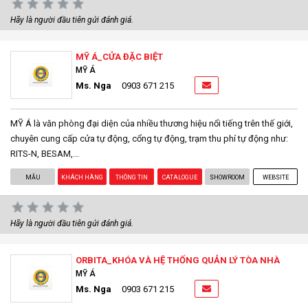
Hãy là người đầu tiên gửi đánh giá.
MỸ Á_CỬA ĐẶC BIỆT
MỸ Á
Ms. Nga
0903 671 215
MỸ Á là văn phòng đại diện của nhiều thương hiệu nổi tiếng trên thế giới,
chuyên cung cấp cửa tự động, cổng tự động, trạm thu phí tự động như:
RITS-N, BESAM,...
MẪU
KHÁCH HÀNG
THÔNG TIN
CATALOGUE
SHOWROOM
WEBSITE
Hãy là người đầu tiên gửi đánh giá.
ORBITA_KHÓA VÀ HỆ THỐNG QUẢN LÝ TÒA NHÀ
MỸ Á
Ms. Nga
0903 671 215