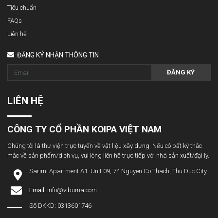
Tiêu chuẩn
FAQs
Liên hệ
ĐĂNG KÝ NHẬN THÔNG TIN
ĐĂNG KÝ
LIÊN HỆ
CÔNG TY CỔ PHẦN KOIPA VIỆT NAM
Chúng tôi là thư viện trực tuyến về vật liệu xây dựng. Nếu có bất kỳ thắc
mắc về sản phẩm/dịch vụ, vui lòng liên hệ trực tiếp với nhà sản xuất/đại lý.
Sarimi Apartment A1. Unit 09, 74 Nguyen Co Thach, Thu Duc City
Email:
info@vibuma.com
Số DKKD: 0313601746