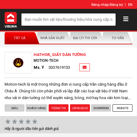
Đăng nhập
/
Đăng ký
EN
TẤT CẢ
NHÀ SẢN XUẤT/NHÀ PHÂN PHỐI
ĐẠI LÝ/THI CÔNG LẮP ĐẶT
TƯ VẤN
HATHOR_GIẤY DÁN TƯỜNG
MOTION-TECH
Ms. Ý
0337619133
Motion-tech là một trong những đơn vị cung cấp trần căng hàng đầu ở
Châu Á. Chúng tôi còn phân phối và lắp đặt các loại vật liệu ở Việt Nam
như vải in dán tường có thể xuyên sáng, bóng, mờ hay hoa văn kim loại,...
MẪU
KHÁCH HÀNG
THÔNG TIN
CATALOGUE
SHOWROOM
WEBSITE
Hãy là người đầu tiên gửi đánh giá.