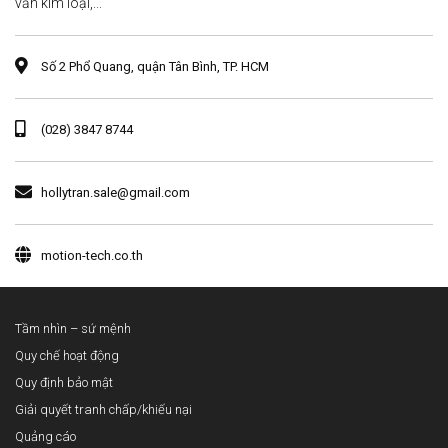
văn kim loại,...
Số 2 Phổ Quang, quận Tân Bình, TP. HCM
(028) 3847 8744
hollytran.sale@gmail.com
motion-tech.co.th
Tầm nhìn – sứ mệnh
Quy chế hoạt động
Quy định bảo mật
Giải quyết tranh chấp/khiếu nại
Quảng cáo