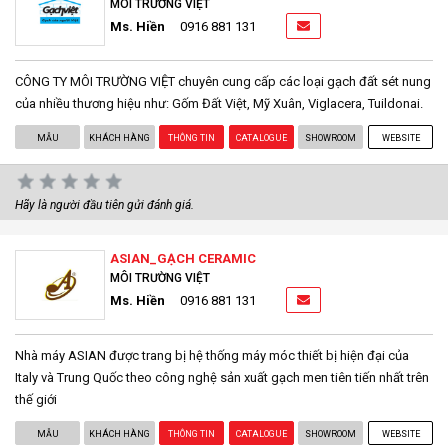
MÔI TRƯỜNG VIỆT
Ms. Hiền
0916 881 131
CÔNG TY MÔI TRƯỜNG VIỆT chuyên cung cấp các loại gạch đất sét nung
của nhiều thương hiệu như: Gốm Đất Việt, Mỹ Xuân, Viglacera, Tuildonai.
MẪU
KHÁCH HÀNG
THÔNG TIN
CATALOGUE
SHOWROOM
WEBSITE
Hãy là người đầu tiên gửi đánh giá.
ASIAN_GẠCH CERAMIC
MÔI TRƯỜNG VIỆT
Ms. Hiền
0916 881 131
Nhà máy ASIAN được trang bị hệ thống máy móc thiết bị hiện đại của
Italy và Trung Quốc theo công nghệ sản xuất gạch men tiên tiến nhất trên
thế giới
MẪU
KHÁCH HÀNG
THÔNG TIN
CATALOGUE
SHOWROOM
WEBSITE