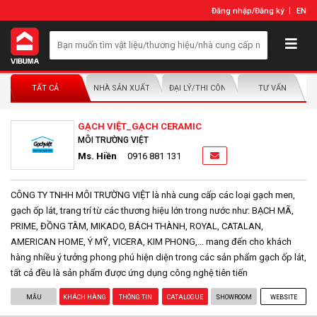
Đăng nhập
/
Đăng ký
EN
TẤT CẢ
NHÀ SẢN XUẤT/NHÀ PHÂN PHỐI
ĐẠI LÝ/THI CÔNG LẮP ĐẶT
TƯ VẤN
GẠCH VIỆT_GẠCH CERAMIC
MÔI TRƯỜNG VIỆT
Ms. Hiền
0916 881 131
CÔNG TY TNHH MÔI TRƯỜNG VIỆT là nhà cung cấp các loại gạch men,
gạch ốp lát, trang trí từ các thương hiệu lớn trong nước như: BẠCH MÃ,
PRIME, ĐỒNG TÂM, MIKADO, BÁCH THÀNH, ROYAL, CATALAN,
AMERICAN HOME, Ý MỸ, VICERA, KIM PHONG,... mang đến cho khách
hàng nhiều ý tưởng phong phú hiện diện trong các sản phẩm gạch ốp lát,
tất cả đều là sản phẩm được ứng dụng công nghệ tiên tiến
MẪU
KHÁCH HÀNG
THÔNG TIN
CATALOGUE
SHOWROOM
WEBSITE