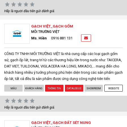
Hãy là người đầu tiên gửi đánh giá.
GẠCH VIỆT_GẠCH GỐM
MÔI TRƯỜNG VIỆT
Ms. Hiền
0916 881 131
CÔNG TY TNHH MÔI TRƯỜNG VIỆT là nhà cung cấp các loại gạch gốm
sứ, gạch ốp lát, trang trí từ các thương hiệu lớn trong nước như: TAICERA,
DAT VIET, TUILDONAI, VIGLACERA HA LONG, MIKADO,... mang đến cho
khách hàng nhiều ý tưởng phong phú hiện diện trong các sản phẩm gạch
ốp lát, tất cả đều là sản phẩm được ứng dụng công nghệ tiên tiến
MẪU
KHÁCH HÀNG
THÔNG TIN
CATALOGUE
SHOWROOM
WEBSITE
Hãy là người đầu tiên gửi đánh giá.
GẠCH VIỆT_GẠCH ĐẤT SÉT NUNG