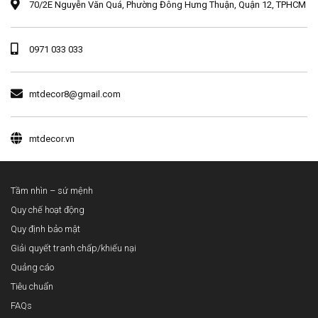
70/2E Nguyễn Văn Quá, Phường Đông Hưng Thuận, Quận 12, TPHCM
0971 033 033
mtdecor8@gmail.com
mtdecor.vn
Tầm nhìn – sứ mệnh
Quy chế hoạt động
Quy định bảo mật
Giải quyết tranh chấp/khiếu nại
Quảng cáo
Tiêu chuẩn
FAQs