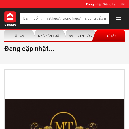
Đăng nhập
/
Đăng ký
EN
TẤT CẢ
NHÀ SẢN XUẤT/NHÀ PHÂN PHỐI
ĐẠI LÝ/THI CÔNG LẮP ĐẶT
TƯ VẤN
Đang cập nhật...