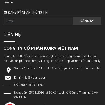
Liên hệ
ĐĂNG KÝ NHẬN THÔNG TIN
ĐĂNG KÝ
LIÊN HỆ
CÔNG TY CỔ PHẦN KOIPA VIỆT NAM
Chúng tôi là thư viện trực tuyến về vật liệu xây dựng. Nếu có bất kỳ thắc
mắc về sản phẩm/dịch vụ, vui lòng liên hệ trực tiếp với nhà sản xuất/đại lý.
Sarimi Apartment A1. Unit 09, 74 Nguyen Co Thach, Thu Duc City
Email:
info@vibuma.com
Số DKKD: 0313601746
Ngày cấp: 05/01/2016 tại Sở Kế hoạch và Đầu tư Thành phố Hồ
Chí Minh.