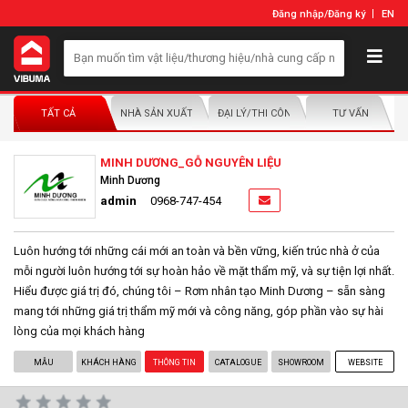
Đăng nhập
/
Đăng ký
EN
TẤT CẢ
NHÀ SẢN XUẤT/NHÀ PHÂN PHỐI
ĐẠI LÝ/THI CÔNG LẮP ĐẶT
TƯ VẤN
MINH DƯƠNG_GỖ NGUYÊN LIỆU
Minh Dương
admin
0968-747-454
Luôn hướng tới những cái mới an toàn và bền vững, kiến trúc nhà ở của
mỗi người luôn hướng tới sự hoàn hảo về mặt thẩm mỹ, và sự tiện lợi nhất.
Hiểu được giá trị đó, chúng tôi – Rơm nhân tạo Minh Dương – sẵn sàng
mang tới những giá trị thẩm mỹ mới và công năng, góp phần vào sự hài
lòng của mọi khách hàng
MẪU
KHÁCH HÀNG
THÔNG TIN
CATALOGUE
SHOWROOM
WEBSITE