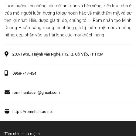
Luôn hướng tới những cái mới an toàn và bền vững, kiến trúc nhà ở
của mỗi người luôn hướng tới sự hoàn hảo về mặt thẩm mỹ, và sự
tiện lợi nhất. Hiểu được giá trị đó, chúng tôi – Rơm nhân tạo Minh
Dương – sẵn sàng mang tới những giá trị thẩm mỹ mới và công
năng, góp phần vào sự hài lòng của mọi khách hàng
203/19/3E, Huỳnh văn Nghệ, P12, Q. Gò Vấp, TP HCM
0968-747-454
romnhantaovn@gmail.com
https://romnhantao.net
Tầm nhìn – sứ mệnh