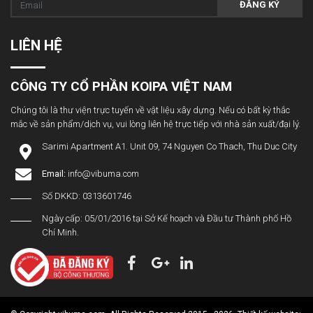
ĐĂNG KÝ
LIÊN HỆ
CÔNG TY CỔ PHẦN KOIPA VIỆT NAM
Chúng tôi là thư viện trực tuyến về vật liệu xây dựng. Nếu có bất kỳ thắc
mắc về sản phẩm/dịch vụ, vui lòng liên hệ trực tiếp với nhà sản xuất/đại lý.
Sarimi Apartment A1. Unit 09, 74 Nguyen Co Thach, Thu Duc City
Email:
info@vibuma.com
Số DKKD: 0313601746
Ngày cấp: 05/01/2016 tại Sở Kế hoạch và Đầu tư Thành phố Hồ
Chí Minh.