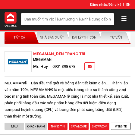
Đăng nhập
/
Đăng ký
EN
TẤT CẢ
NHÀ SẢN XUẤT/NHÀ PHÂN PHỐI
ĐẠI LÝ/THI CÔNG LẮP ĐẶT
TƯ VẤN
MEGAMAN_ĐÈN TRANG TRÍ
MEGAMAN
Mr. Huy
0901 398 678
MEGAMAN®– Dẫn đầu thế giới về bóng đèn tiết kiệm điện..... Thành lập
vào năm 1994, MEGAMAN® là một biểu tượng cho sự thành công vượt
bậc mang tính toàn cầu, MEGAMAN® cũng là một nhà thiết kế, sản xuất,
phân phối hàng đầu các sản phẩm bóng đèn tiết kiệm điện dạng
compact huỳnh quang (CFL) và bóng đèn phát sáng bằng diốt (LED)
thân thiện môi trường.
MẪU
KHÁCH HÀNG
THÔNG TIN
CATALOGUE
SHOWROOM
WEBSITE