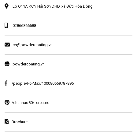
Lô O11A KCN Hải Sơn DHD, xã Đức Hòa Đông
02866866688
cs@powdercoating.vn
powdercoating.vn
/people/Pc-Max/100080669787896
/chanhao80/_created
Brochure