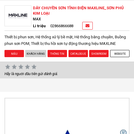
DÂY CHUYỀN SƠN TĨNH ĐIỆN MAXLINE_SƠN PHỦ
KIM LOẠI
MAX
Li triệu
02866866688
Thiết bị phun sơn, Hệ thống xử lý bề mặt, Hệ thống băng chuyền, Buồng
phun sơn POM, Thiết bị thu hồi sơn tự động thương hiệu MAXLINE
MẪU
KHÁCH HÀNG
THÔNG TIN
CATALOGUE
SHOWROOM
WEBSITE
Hãy là người đầu tiên gửi đánh giá.