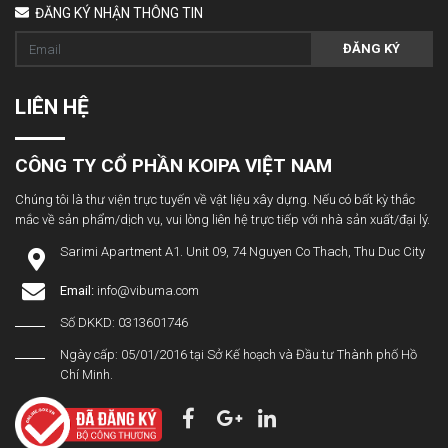
ĐĂNG KÝ NHẬN THÔNG TIN
ĐĂNG KÝ
LIÊN HỆ
CÔNG TY CỔ PHẦN KOIPA VIỆT NAM
Chúng tôi là thư viện trực tuyến về vật liệu xây dựng. Nếu có bất kỳ thắc
mắc về sản phẩm/dịch vụ, vui lòng liên hệ trực tiếp với nhà sản xuất/đại lý.
Sarimi Apartment A1. Unit 09, 74 Nguyen Co Thach, Thu Duc City
Email:
info@vibuma.com
Số DKKD: 0313601746
Ngày cấp: 05/01/2016 tại Sở Kế hoạch và Đầu tư Thành phố Hồ
Chí Minh.