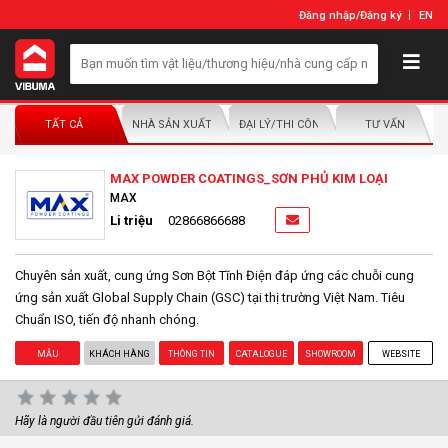
Đăng nhập
/
Đăng ký
EN
TẤT CẢ
NHÀ SẢN XUẤT/NHÀ PHÂN PHỐI
ĐẠI LÝ/THI CÔNG LẮP ĐẶT
TƯ VẤN
MAX POWDER COATINGS_SƠN PHỦ KIM LOẠI
MAX
Li triệu
02866866688
Chuyên sản xuất, cung ứng Sơn Bột Tĩnh Điện đáp ứng các chuỗi cung
ứng sản xuất Global Supply Chain (GSC) tại thị trường Việt Nam. Tiêu
Chuẩn ISO, tiến độ nhanh chóng.
MẪU
KHÁCH HÀNG
THÔNG TIN
CATALOGUE
SHOWROOM
WEBSITE
Hãy là người đầu tiên gửi đánh giá.