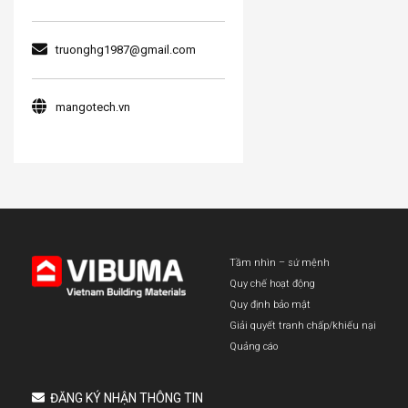
truonghg1987@gmail.com
mangotech.vn
Tầm nhìn – sứ mệnh
Quy chế hoạt động
Quy định bảo mật
Giải quyết tranh chấp/khiếu nại
Quảng cáo
ĐĂNG KÝ NHẬN THÔNG TIN