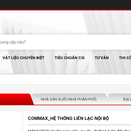
VẬT LIỆU CHUYÊN BIỆT
TIÊU CHUẨN CSI
TƯ VẤN
THI C
NHÀ SẢN XUẤT/NHÀ PHÂN PHỐI
ĐẠI 
COMMAX_HỆ THỐNG LIÊN LẠC NỘI BỘ