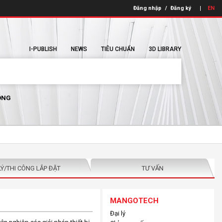
Đăng nhập
/
Đăng ký
EN
I-PUBLISH
NEWS
TIÊU CHUẨN
3D LIBRARY
ÔNG
LÝ/THI CÔNG LẮP ĐẶT
TƯ VẤN
MANGOTECH
Đại lý