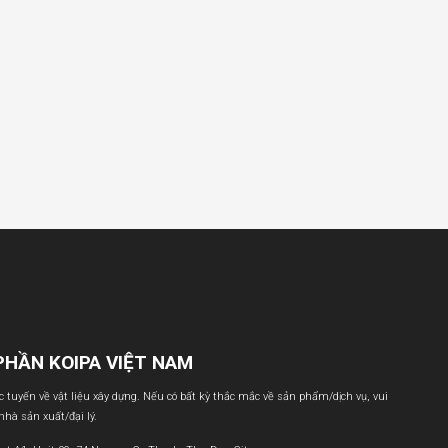
PHẦN KOIPA VIỆT NAM
ực tuyến về vật liệu xây dựng. Nếu có bất kỳ thắc mắc về sản phẩm/dịch vụ, vui
 nhà sản xuất/đại lý.