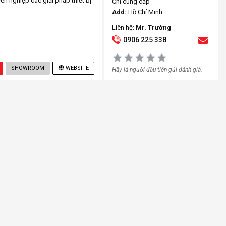
ên nghiệp các giải pháp thiết bị
Chỉ cung cấp
Add:
Hồ Chí Minh
Liên hệ:
Mr. Trường
0906 225 338
SHOWROOM
WEBSITE
Hãy là người đầu tiên gửi đánh giá.