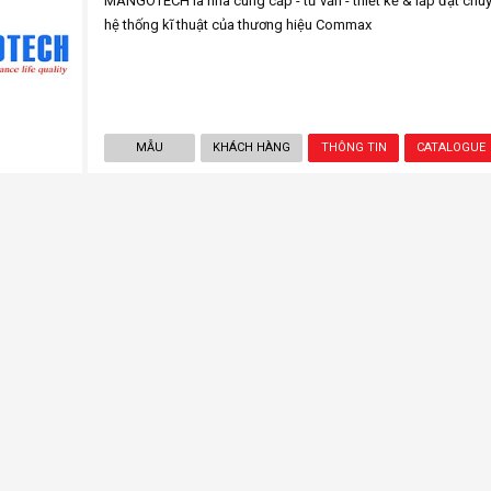
MANGOTECH là nhà cung cấp - tư vấn - thiết kế & lắp đặt chuy
hệ thống kĩ thuật của thương hiệu Commax
MẪU
KHÁCH HÀNG
THÔNG TIN
CATALOGUE