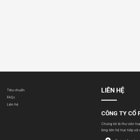
LIÊN HỆ
Tiêu chuẩn
FAQs
Liên hệ
CÔNG TY CỔ 
Chúng tôi là thư viện tr
lòng liên hệ trực tiếp với