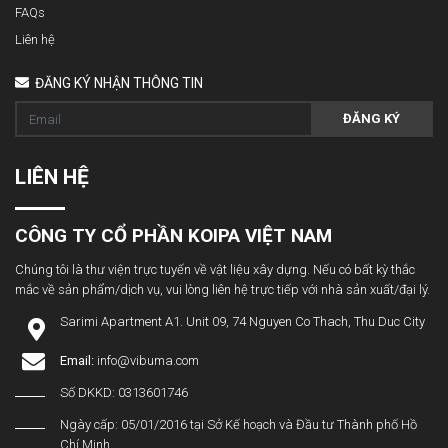
FAQs
Liên hệ
ĐĂNG KÝ NHẬN THÔNG TIN
ĐĂNG KÝ
LIÊN HỆ
CÔNG TY CỔ PHẦN KOIPA VIỆT NAM
Chúng tôi là thư viện trực tuyến về vật liệu xây dựng. Nếu có bất kỳ thắc
mắc về sản phẩm/dịch vụ, vui lòng liên hệ trực tiếp với nhà sản xuất/đại lý.
Sarimi Apartment A1. Unit 09, 74 Nguyen Co Thach, Thu Duc City
Email:
info@vibuma.com
Số DKKD: 0313601746
Ngày cấp: 05/01/2016 tại Sở Kế hoạch và Đầu tư Thành phố Hồ
Chí Minh.