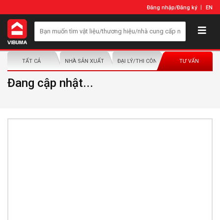
Đăng nhập
/
Đăng ký
EN
TẤT CẢ
NHÀ SẢN XUẤT/NHÀ PHÂN PHỐI
ĐẠI LÝ/THI CÔNG LẮP ĐẶT
TƯ VẤN
Đang cập nhật...