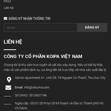
FAQs
Liên hệ
ĐĂNG KÝ NHẬN THÔNG TIN
ĐĂNG KÝ
LIÊN HỆ
CÔNG TY CỔ PHẦN KOIPA VIỆT NAM
Chúng tôi là thư viện trực tuyến về vật liệu xây dựng. Nếu có bất kỳ thắc
mắc về sản phẩm/dịch vụ, vui lòng liên hệ trực tiếp với nhà sản xuất/đại lý.
Sarimi Apartment A1. Unit 09, 74 Nguyen Co Thach, Thu Duc City
Email:
info@vibuma.com
Số DKKD: 0313601746
Ngày cấp: 05/01/2016 tại Sở Kế hoạch và Đầu tư Thành phố Hồ
Chí Minh.