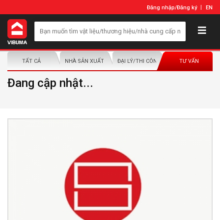
Đăng nhập
/
Đăng ký
EN
TẤT CẢ
NHÀ SẢN XUẤT/NHÀ PHÂN PHỐI
ĐẠI LÝ/THI CÔNG LẮP ĐẶT
TƯ VẤN
Đang cập nhật...